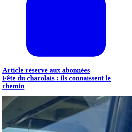
Article réservé aux abonnées
Fête du charolais : ils connaissent le
chemin