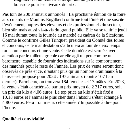
boussole pour les niveaux de prix.
Pas loin de 200 animaux annoncés ! La prochaine édition de la foire
aux culards de Moulins-Engilbert confirme tout l’intérêt que suscite
l’évènement, auprès des éleveurs et des professionnels du secteur,
bien sûr, mais aussi vis-à-vis du grand public. Elle va se tenir le jeudi
16 mai durant toute la journée au marché au cadran de la Sicafome.
Comme le confirme Gilles Trinquet, président du Comité des foires
et concours, cette manifestation s’articulera autour de deux temps
forts : un concours et une vente. Cette dernière est scrutée avec
attention par le milieu agricole car elle agit un peu comme un
baromètre, capable de fournir des indications sur le comportement
des marchés pour le reste de l’année. Les prix de vente seront donc
observés de près et ce, d’autant plus qu’un nombre d’animaux à la
hausse est proposé pour 2024 : 197 animaux (contre 167 l’an
dernier). Parmi eux, on trouvera 184 femelles et 13 mâles. En 2023,
la vente s’était caractérisée par un prix moyen de 2 317 euros, soit
un prix du kilo à 4,06 euros. Le top price au kilo s’était fixé à
10,18 euros et l’animal le plus cher dans l’absolu s’était échangé à
4 860 euros. Fera-t-on mieux cette année ? Impossible à dire pour
l’heure.
Qualité et convivialité