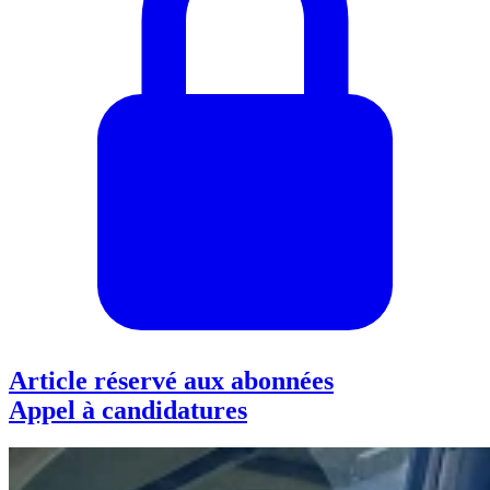
Article réservé aux abonnées
Appel à candidatures