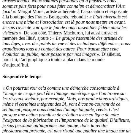
artistes locaux. Nous sommes persuadés qu’à plusieurs nous
sommes plus forts pour nous faire connaître et démocratiser l’Art
local »
. Margot Morel, artiste adhérente à l’association et exposante
à la boutique des Francs Bourgeois, rebondit :
« L’art nivernais est
encore une niche et l’association est là pour nous mettre en avant.
Je suis ravie de voir que le fait de nous rassembler fédère aussi les
visiteurs »
. De son côté, Thierry Machuron, lui aussi artiste et
membre des Illus', ajoute :
« Le groupe rassemble des artistes de
tous âges, avec des points de vue et des techniques différentes ; nous
grandissons tous au contact des autres. Pour transmettre cette
évolution au public, nous passons par nos images »
. D’ailleurs,
pour lui, l’art graphique a toute sa place dans le monde
d’aujourd’hui.
Suspendre le temps
« On pourrait voir cela comme une démarche consommable à
l’image de ce que peut être l’image numérique que l’on trouve sur
les réseaux sociaux, par exemple. Mais, nos productions artistiques,
même si certaines intègrent des IA, vont à contre-courant de ce
sentiment puisque nous rendons l’image tangible, réelle. C’est
presque une action primitive de création avec en ligne de mire
l’exigence de la fabrication et l’importance de la qualité. D’ailleurs,
je suis persuadé qu’imprimer une image, donc la rendre
physiquement présente, est plus risqué que publier une image sur un