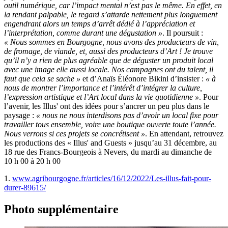
outil numérique, car l’impact mental n’est pas le même. En effet, en
la rendant palpable, le regard s’attarde nettement plus longuement
engendrant alors un temps d’arrêt dédié à l’appréciation et
l’interprétation, comme durant une dégustation »
. Il poursuit :
« Nous sommes en Bourgogne, nous avons des producteurs de vin,
de fromage, de viande, et, aussi des producteurs d’Art ! Je trouve
qu’il n’y a rien de plus agréable que de déguster un produit local
avec une image elle aussi locale. Nos campagnes ont du talent, il
faut que cela se sache »
et d’Anaïs Éléonore Bikini d’insister :
« à
nous de montrer l’importance et l’intérêt d’intégrer la culture,
l’expression artistique et l’Art local dans la vie quotidienne »
. Pour
l’avenir, les Illus' ont des idées pour s’ancrer un peu plus dans le
paysage :
« nous ne nous interdisons pas d’avoir un local fixe pour
travailler tous ensemble, voire une boutique ouverte toute l’année.
Nous verrons si ces projets se concrétisent »
. En attendant, retrouvez
les productions des « Illus' and Guests » jusqu’au 31 décembre, au
18 rue des Francs-Bourgeois à Nevers, du mardi au dimanche de
10 h 00 à 20 h 00
1.
www.agribourgogne.fr/articles/16/12/2022/Les-illus-fait-pour-
durer-89615/
Photo supplémentaire