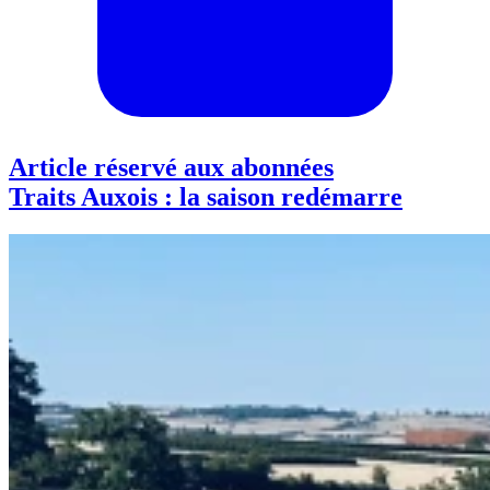
Article réservé aux abonnées
Traits Auxois : la saison redémarre