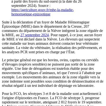
à partir des foyers du sud-ouest (à la date du 26
septembre 2024). Source :
https://agriculture.gouv.fr/mhe-la-maladie-
hemorragique-epizootique
Suite à la déclaration d’un foyer de Maladie Hémorragique
Épizootique (MHE) dans le département de la Creuse, 207
communes du département de la Nièvre intègrent la zone régulée de
la MHE, au
27 septembre 2024
. Pour rappel, à ce jour, aucun foyer
de MHE n’est déclaré dans la Nièvre. Les éleveurs qui suspectent
cette maladie sur leurs animaux doivent contacter leur vétérinaire
sanitaire. La visite du vétérinaire, la réalisation des prélèvements, et
les analyses PCR sont prises en charge par l’État.
Le principe général est que les bovins, ovins, caprins ou cervidés
d’élevages (espèces sensibles) ne puissent pas sortir de la zone
régulée. Une liste de dérogations est toutefois établie pour des
mouvements spécifiques d’animaux, tel que l’envoi à l’abattoir par
exemple. Les mouvements des animaux de la zone régulée vers la
zone indemne sont possibles sous condition de désinsectisation et de
résultat négatif à un test individuel de dépistage en laboratoire.
Pour la FCO, les sérotypes 3 et 8 de la maladie sont actuellement à
l'origine d'épizooties en France. La FCO de sérotype 3, progresse
rapidement sur le territoire, atteignant 2 812 foyers le 19 septembre.