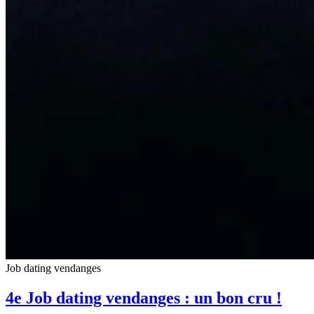
Job dating vendanges
4e Job dating vendanges : un bon cru !