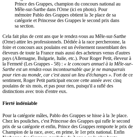
Prince des Grappes, champion du concours national au
Mêle-sur-Sarthe dans l'Orne (ici en photo). Pour
mémoire Pablo des Grappes obtient la 3e place de sa
catégorie et Princesse des Grappes le second prix dans
sa section.
Cela fait plus de cent ans que le rendez-vous au Mêle-sur-Sarthe
(Orne) attire les professionnels. Dédiée à la race percheronne, la
foire et concours aux poulains est un événement rassemblant des
éleveurs de toute la France mais aussi des acheteurs venus d'autres
pays (Allemagne, Bulgarie, Italie, etc.). Pour Roger Petit, éleveur à
la Fermeté (Les Grappes - 58) :
« le concours annuel à la Mêle-sur-
Sarthe est un rendez-vous incontournable que je ne manquerais
pour rien au monde, car c'est aussi un lieu d'échanges »
. Fort de ce
sentiment, Roger Petit participait encore cette année avec cinq
poulains de six mois, et pas pour rien, puisqu'il a raflé des
distinctions avec trois d'entre eux.
Fierté indéniable
Pour la catégorie mâles, Pablo des Grappes se hisse à la 3e place.
Chez les pouliches, c'est Princesse des Grappes qui rafle le second
prix de sa catégorie et enfin, Prince des Grappes remporte le prix de
Champion de la race, avec, en prime, le 1er prix national. Enfin