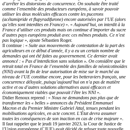
d’arrêter les distorsions de concurrence. On souhaite être traité
comme l’ensemble des producteurs européens, à savoir pouvoir
utiliser les deux molécules efficaces contre les pucerons
(acétamipride et flupyradifurone) encore autorisées par l’UE (alors
qu’elles sont interdites en France)
». «
Aujourd’hui, on interdit à la
France d’utiliser ces produits mais on continue d’importer du sucre
d’autres pays européens produit avec ces mêmes produits. Ce n’est
pas logique
», ajoute Sébastien Roger.
Il continue : «
Suite aux mouvements de contestation de la part des
agriculteurs en ce début d’année, il y a eu un certain nombre de
demandes qui ont été faites au gouvernement. Ce dernier avait
annoncé : « Pas d’interdiction sans solution ». On considère que le
retrait total en France de l’ensemble des familles de néonicotinoïdes
(NNI) avant la fin de leur autorisation de mise sur le marché au
niveau de l’UE constitue encore, pour les betteraviers français, une
concurrence déloyale, puisqu’aujourd’hui on n’a pas de matière
active et ou d’autres solutions alternatives aussi efficaces et
économiquement viables que pouvait l’être les NNI
».
Didier Renoux reprend : «
Nous ne demandons pas plus que de
transformer les « belles » annonces du Président Emmanuel
Macron et du Premier Ministre Gabriel Attal, tenues pendant les
mobilisations agricoles, en acte concret. L’État devra assumer
toutes les conséquences de son inaction en cas de crise majeure
».
Il faut rappeler que le jeudi 19 janvier 2023, la Cour de Justice de
l’Union européenne (CJUE) avait décidé de refuser toute nouvelle