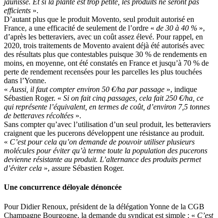
jaunisse. Et si la plante est trop petite, les produits ne seront pas
efficients
».
D’autant plus que le produit Movento, seul produit autorisé en
France, a une efficacité de seulement de l’ordre «
de 30 à 40 %
»,
d’après les betteraviers, avec un coût assez élevé. Pour rappel, en
2020, trois traitements de Movento avaient déjà été autorisés avec
des résultats plus que contestables puisque 30 % de rendements en
moins, en moyenne, ont été constatés en France et jusqu’à 70 % de
perte de rendement recensées pour les parcelles les plus touchées
dans l’Yonne.
«
Aussi, il faut compter environ 50 €/ha par passage
», indique
Sébastien Roger. «
Si on fait cinq passages, cela fait 250 €/ha, ce
qui représente l’équivalent, en termes de coût, d’environ 7,5 tonnes
de betteraves récoltées
».
Sans compter qu’avec l’utilisation d’un seul produit, les betteraviers
craignent que les pucerons développent une résistance au produit.
«
C’est pour cela qu’on demande de pouvoir utiliser plusieurs
molécules pour éviter qu’à terme toute la population des pucerons
devienne résistante au produit. L’alternance des produits permet
d’éviter cela
», assure Sébastien Roger.
Une concurrence déloyale dénoncée
Pour Didier Renoux, président de la délégation Yonne de la CGB
Champagne Bourgogne, la demande du syndicat est simple : «
C’est