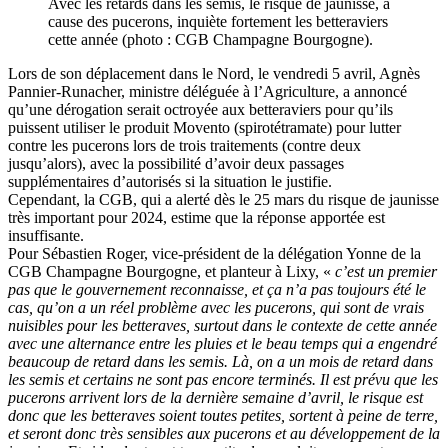
Avec les retards dans les semis, le risque de jaunisse, à
cause des pucerons, inquiète fortement les betteraviers
cette année (photo : CGB Champagne Bourgogne).
Lors de son déplacement dans le Nord, le vendredi 5 avril, Agnès
Pannier-Runacher, ministre déléguée à l’Agriculture, a annoncé
qu’une dérogation serait octroyée aux betteraviers pour qu’ils
puissent utiliser le produit Movento (spirotétramate) pour lutter
contre les pucerons lors de trois traitements (contre deux
jusqu’alors), avec la possibilité d’avoir deux passages
supplémentaires d’autorisés si la situation le justifie.
Cependant, la CGB, qui a alerté dès le 25 mars du risque de jaunisse
très important pour 2024, estime que la réponse apportée est
insuffisante.
Pour Sébastien Roger, vice-président de la délégation Yonne de la
CGB Champagne Bourgogne, et planteur à Lixy, «
c’est un premier
pas que le gouvernement reconnaisse, et ça n’a pas toujours été le
cas, qu’on a un réel problème avec les pucerons, qui sont de vrais
nuisibles pour les betteraves, surtout dans le contexte de cette année
avec une alternance entre les pluies et le beau temps qui a engendré
beaucoup de retard dans les semis. Là, on a un mois de retard dans
les semis et certains ne sont pas encore terminés. Il est prévu que les
pucerons arrivent lors de la dernière semaine d’avril, le risque est
donc que les betteraves soient toutes petites, sortent à peine de terre,
et seront donc très sensibles aux pucerons et au développement de la