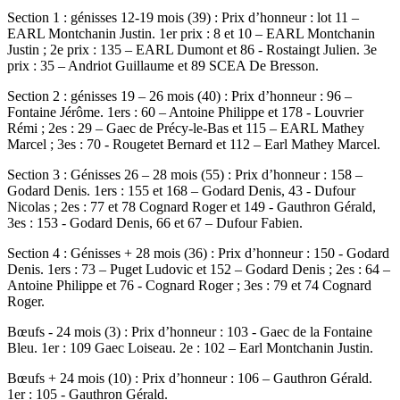
Section 1 : génisses 12-19 mois (39) : Prix d’honneur : lot 11 –
EARL Montchanin Justin. 1er prix : 8 et 10 – EARL Montchanin
Justin ; 2e prix : 135 – EARL Dumont et 86 - Rostaingt Julien. 3e
prix : 35 – Andriot Guillaume et 89 SCEA De Bresson.
Section 2 : génisses 19 – 26 mois (40) : Prix d’honneur : 96 –
Fontaine Jérôme. 1ers : 60 – Antoine Philippe et 178 - Louvrier
Rémi ; 2es : 29 – Gaec de Précy-le-Bas et 115 – EARL Mathey
Marcel ; 3es : 70 - Rougetet Bernard et 112 – Earl Mathey Marcel.
Section 3 : Génisses 26 – 28 mois (55) : Prix d’honneur : 158 –
Godard Denis. 1ers : 155 et 168 – Godard Denis, 43 - Dufour
Nicolas ; 2es : 77 et 78 Cognard Roger et 149 - Gauthron Gérald,
3es : 153 - Godard Denis, 66 et 67 – Dufour Fabien.
Section 4 : Génisses + 28 mois (36) : Prix d’honneur : 150 - Godard
Denis. 1ers : 73 – Puget Ludovic et 152 – Godard Denis ; 2es : 64 –
Antoine Philippe et 76 - Cognard Roger ; 3es : 79 et 74 Cognard
Roger.
Bœufs - 24 mois (3) : Prix d’honneur : 103 - Gaec de la Fontaine
Bleu. 1er : 109 Gaec Loiseau. 2e : 102 – Earl Montchanin Justin.
Bœufs + 24 mois (10) : Prix d’honneur : 106 – Gauthron Gérald.
1er : 105 - Gauthron Gérald.