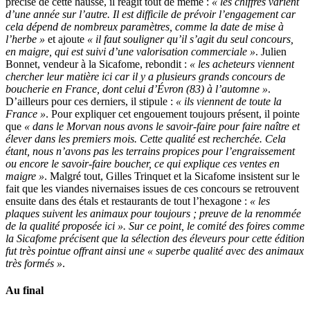
précise de cette hausse, il réagit tout de même :
« les chiffres varient
d’une année sur l’autre. Il est difficile de prévoir l’engagement car
cela dépend de nombreux paramètres, comme la date de mise à
l’herbe »
et ajoute
« il faut souligner qu’il s’agit du seul concours,
en maigre, qui est suivi d’une valorisation commerciale »
. Julien
Bonnet, vendeur à la Sicafome, rebondit :
« les acheteurs viennent
chercher leur matière ici car il y a plusieurs grands concours de
boucherie en France, dont celui d’Évron (83) à l’automne »
.
D’ailleurs pour ces derniers, il stipule :
« ils viennent de toute la
France »
. Pour expliquer cet engouement toujours présent, il pointe
que
« dans le Morvan nous avons le savoir-faire pour faire naître et
élever dans les premiers mois. Cette qualité est recherchée. Cela
étant, nous n’avons pas les terrains propices pour l’engraissement
ou encore le savoir-faire boucher, ce qui explique ces ventes en
maigre »
. Malgré tout, Gilles Trinquet et la Sicafome insistent sur le
fait que les viandes nivernaises issues de ces concours se retrouvent
ensuite dans des étals et restaurants de tout l’hexagone :
« les
plaques suivent les animaux pour toujours ; preuve de la renommée
de la qualité proposée ici ». Sur ce point, le comité des foires comme
la Sicafome précisent que la sélection des éleveurs pour cette édition
fut très pointue offrant ainsi une « superbe qualité avec des animaux
très formés »
.
Au final