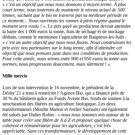
« c’est un objectif que nous nous donnons à moyen terme. À plus
court terme, nous tenterons de maintenir le niveau actuel de 500
tonnes, sachant que le bio ne traverse pas sa meilleure période en
ce moment… Nous ouvrirons les vannes à plein régime quand le
moment sera voulu ! »
. Le prix payé au producteur devrait atteindre
la barre des 1 000 euros la tonne, frais de séchage et de stockage
déduits, comme le mentionne l’agriculteur de Baigneux-les-Juifs :
« c’est un autre objectif que nous nous fixons. Nous construisons les
prix avec nos partenaires sur le long terme, afin d’atteindre cet
objectif que nous pensons juste dans nos conditions de production.
Pour cette année, nous serons entre 900 et 950 euros la tonne aux
normes, nous progressons doucement, mais sûrement ! ».
Mille mercis
Lors de son intervention le 16 novembre, le président de la
Déshy’21 a tenu à remercier l’Agence Bio, qui a financé près de
30 % du bâtiment grâce au Fonds Avenir Bio, fonds de soutien à la
structuration des filières en agriculture biologique. Les deux
transformateurs (Moulin Marion et Atelier Sarrasin) ont également
été salués par Didier Robin :
« nous nous sommes mis autour de la
table pour créer une filière de A à Z et proposer quelque chose de
cohérent et rémunérateur pour les agriculteurs, c’est très
appréciable. Sans ces transformateurs, le développement de cette