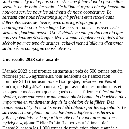
sont réunis il y a cinq ans pour créer une filière dont la production
serait issue de notre territoire. Ce bâtiment représente également un
nouveau service pour les adhérents de notre coopérative. Le
sarrasin que nous récoltions jusqu’à présent était stocké dans
différentes cases de l’usine, avec une logistique parfois
contraignante pour le séchage. Ce ne sera plus le cas avec cette
structure flambant neuve, 100 % dédiée à cette production bio que
nous souhaitons développer. Nous sommes également équipés d’un
séchoir pour ce type de graines, celui-ci vient d’ailleurs d’entamer
sa troisième campagne consécutive »
.
Une récolte 2023 satisfaisante
L’année 2023 a été propice au sarrasin : près de 500 tonnes ont été
récoltées par 35 agriculteurs, tous adhérents de l’association
nommée SBB (Sarrasin bio de Bourgogne, présidée par Pascal
Guérin, de Billy-lès-Chanceaux), qui rassemble les producteurs et
les opérateurs économiques engagés dans la filière.
« C’est un bon
résultat, nous sommes sur une année plutôt bonne, la deuxième plus
importante en rendements depuis la création de la filière. Des
rendements d’1,5 t/ha ont souvent été obtenus par les exploitants. Le
sarrasin est une plante qui semble bien adaptée à nos terres à
faibles potentiels : elle repart très vite de l’avant après un stress
hydrique »
, ajoute Didier Robin. Le nouveau bâtiment de la
Déshy’21 visera les 1 000 tonnes de production chaque année :