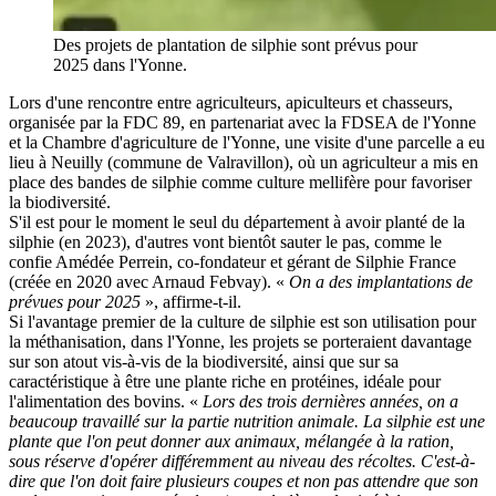
Des projets de plantation de silphie sont prévus pour
2025 dans l'Yonne.
Lors d'une rencontre entre agriculteurs, apiculteurs et chasseurs,
organisée par la FDC 89, en partenariat avec la FDSEA de l'Yonne
et la Chambre d'agriculture de l'Yonne, une visite d'une parcelle a eu
lieu à Neuilly (commune de Valravillon), où un agriculteur a mis en
place des bandes de silphie comme culture mellifère pour favoriser
la biodiversité.
S'il est pour le moment le seul du département à avoir planté de la
silphie (en 2023), d'autres vont bientôt sauter le pas, comme le
confie Amédée Perrein, co-fondateur et gérant de Silphie France
(créée en 2020 avec Arnaud Febvay). «
On a des implantations de
prévues pour 2025
», affirme-t-il.
Si l'avantage premier de la culture de silphie est son utilisation pour
la méthanisation, dans l'Yonne, les projets se porteraient davantage
sur son atout vis-à-vis de la biodiversité, ainsi que sur sa
caractéristique à être une plante riche en protéines, idéale pour
l'alimentation des bovins. «
Lors des trois dernières années, on a
beaucoup travaillé sur la partie nutrition animale. La silphie est une
plante que l'on peut donner aux animaux, mélangée à la ration,
sous réserve d'opérer différemment au niveau des récoltes. C'est-à-
dire que l'on doit faire plusieurs coupes et non pas attendre que son