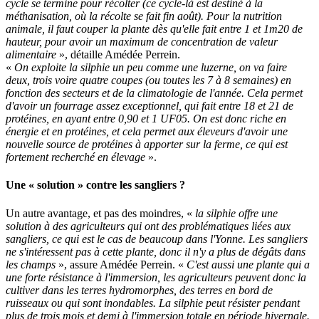
cycle se termine pour récolter (ce cycle-là est destiné à la
méthanisation, où la récolte se fait fin août). Pour la nutrition
animale, il faut couper la plante dès qu'elle fait entre 1 et 1m20 de
hauteur, pour avoir un maximum de concentration de valeur
alimentaire
», détaille Amédée Perrein.
«
On exploite la silphie un peu comme une luzerne, on va faire
deux, trois voire quatre coupes (ou toutes les 7 à 8 semaines) en
fonction des secteurs et de la climatologie de l'année. Cela permet
d'avoir un fourrage assez exceptionnel, qui fait entre 18 et 21 de
protéines, en ayant entre 0,90 et 1 UF05. On est donc riche en
énergie et en protéines, et cela permet aux éleveurs d'avoir une
nouvelle source de protéines à apporter sur la ferme, ce qui est
fortement recherché en élevage
».
Une « solution » contre les sangliers ?
Un autre avantage, et pas des moindres, «
la silphie offre une
solution à des agriculteurs qui ont des problématiques liées aux
sangliers, ce qui est le cas de beaucoup dans l'Yonne. Les sangliers
ne s'intéressent pas à cette plante, donc il n'y a plus de dégâts dans
les champs
», assure Amédée Perrein. «
C'est aussi une plante qui a
une forte résistance à l'immersion, les agriculteurs peuvent donc la
cultiver dans les terres hydromorphes, des terres en bord de
ruisseaux ou qui sont inondables. La silphie peut résister pendant
plus de trois mois et demi à l'immersion totale en période hivernale.