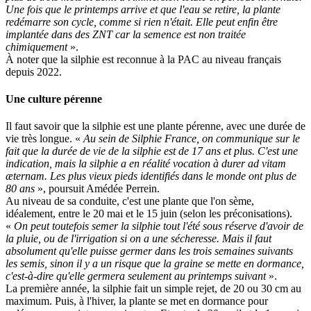
Une fois que le printemps arrive et que l'eau se retire, la plante
redémarre son cycle, comme si rien n'était. Elle peut enfin être
implantée dans des ZNT car la semence est non traitée
chimiquement
».
À noter que la silphie est reconnue à la PAC au niveau français
depuis 2022.
Une culture pérenne
Il faut savoir que la silphie est une plante pérenne, avec une durée de
vie très longue. «
Au sein de Silphie France, on communique sur le
fait que la durée de vie de la silphie est de 17 ans et plus. C'est une
indication, mais la silphie a en réalité vocation à durer ad vitam
æternam. Les plus vieux pieds identifiés dans le monde ont plus de
80 ans
», poursuit Amédée Perrein.
Au niveau de sa conduite, c'est une plante que l'on sème,
idéalement, entre le 20 mai et le 15 juin (selon les préconisations).
«
On peut toutefois semer la silphie tout l'été sous réserve d'avoir de
la pluie, ou de l'irrigation si on a une sécheresse. Mais il faut
absolument qu'elle puisse germer dans les trois semaines suivants
les semis, sinon il y a un risque que la graine se mette en dormance,
c'est-à-dire qu'elle germera seulement au printemps suivant
».
La première année, la silphie fait un simple rejet, de 20 ou 30 cm au
maximum. Puis, à l'hiver, la plante se met en dormance pour