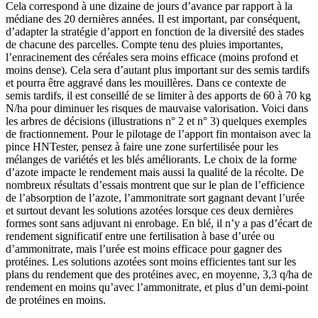
Cela correspond à une dizaine de jours d’avance par rapport à la
médiane des 20 dernières années. Il est important, par conséquent,
d’adapter la stratégie d’apport en fonction de la diversité des stades
de chacune des parcelles. Compte tenu des pluies importantes,
l’enracinement des céréales sera moins efficace (moins profond et
moins dense). Cela sera d’autant plus important sur des semis tardifs
et pourra être aggravé dans les mouillères. Dans ce contexte de
semis tardifs, il est conseillé de se limiter à des apports de 60 à 70 kg
N/ha pour diminuer les risques de mauvaise valorisation. Voici dans
les arbres de décisions (illustrations n° 2 et n° 3) quelques exemples
de fractionnement. Pour le pilotage de l’apport fin montaison avec la
pince HNTester, pensez à faire une zone surfertilisée pour les
mélanges de variétés et les blés améliorants. Le choix de la forme
d’azote impacte le rendement mais aussi la qualité de la récolte. De
nombreux résultats d’essais montrent que sur le plan de l’efficience
de l’absorption de l’azote, l’ammonitrate sort gagnant devant l’urée
et surtout devant les solutions azotées lorsque ces deux dernières
formes sont sans adjuvant ni enrobage. En blé, il n’y a pas d’écart de
rendement significatif entre une fertilisation à base d’urée ou
d’ammonitrate, mais l’urée est moins efficace pour gagner des
protéines. Les solutions azotées sont moins efficientes tant sur les
plans du rendement que des protéines avec, en moyenne, 3,3 q/ha de
rendement en moins qu’avec l’ammonitrate, et plus d’un demi-point
de protéines en moins.