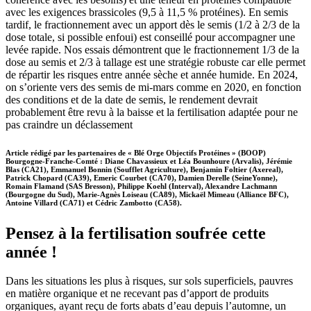
avec les exigences brassicoles (9,5 à 11,5 % protéines). En semis
tardif, le fractionnement avec un apport dès le semis (1/2 à 2/3 de la
dose totale, si possible enfoui) est conseillé pour accompagner une
levée rapide. Nos essais démontrent que le fractionnement 1/3 de la
dose au semis et 2/3 à tallage est une stratégie robuste car elle permet
de répartir les risques entre année sèche et année humide. En 2024,
on s’oriente vers des semis de mi-mars comme en 2020, en fonction
des conditions et de la date de semis, le rendement devrait
probablement être revu à la baisse et la fertilisation adaptée pour ne
pas craindre un déclassement
Article rédigé par les partenaires de « Blé Orge Objectifs Protéines » (BOOP)
Bourgogne-Franche-Comté : Diane Chavassieux et Léa Bounhoure (Arvalis), Jérémie
Blas (CA21), Emmanuel Bonnin (Soufflet Agriculture), Benjamin Foltier (Axereal),
Patrick Chopard (CA39), Emeric Courbet (CA70), Damien Derelle (SeineYonne),
Romain Flamand (SAS Bresson), Philippe Koehl (Interval), Alexandre Lachmann
(Bourgogne du Sud), Marie-Agnès Loiseau (CA89), Mickaël Mimeau (Alliance BFC),
Antoine Villard (CA71) et Cédric Zambotto (CA58).
Pensez à la fertilisation soufrée cette
année !
Dans les situations les plus à risques, sur sols superficiels, pauvres
en matière organique et ne recevant pas d’apport de produits
organiques, ayant reçu de forts abats d’eau depuis l’automne, un