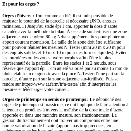
Et pour les orges ?
Orges d’hivers :
Tout comme en blé, il est indispensable de
réajuster le potentiel de la parcelle si nécessaire (JNO, anoxies
racinaires…) Jusqu’au stade épi 1 cm, apporter la dose d’azote
calculée avec la méthode du bilan. À ce stade sur-fertiliser une zone
adjacente avec environ 80 kg N/ha supplémentaires pour piloter un
apport courant montaison. La taille de la zone doit être suffisante
pour pouvoir réaliser les mesures N-Tester (mini 20 m x 20 m pour
des engrais solides et 10 m x 10 m pour des formes liquides). Éviter
les tournières ou les zones hydromorphes afin d’être le plus
représentatif de la parcelle. Entre les stades 1 et 2 nœuds, sous
réserve que l’apport épi 1 cm ait été valorisé par au moins 15 mm de
pluie, établir un diagnostic avec la pince N-Tester d’une part sur la
parcelle, d’autre part sur la zone adjacente sur-fertilisée. Puis se
rendre sur https://www.at.farm/fr/n-tester/ afin d’interpréter les
mesures et télécharger votre conseil.
Orges de printemps en semis de printemps :
Le débouché des
orges de printemps est brassicole, ce qui implique de faire attention à
la teneur en protéines à travers la maîtrise de la dose totale d’azote
apportée et, dans une moindre mesure, son fractionnement. La
gestion du fractionnement doit trouver un compromis entre une
bonne valorisation de l’azote (apports pas trop précoces, en
cohérence avec les besoins) et une teneur en protéines compatible