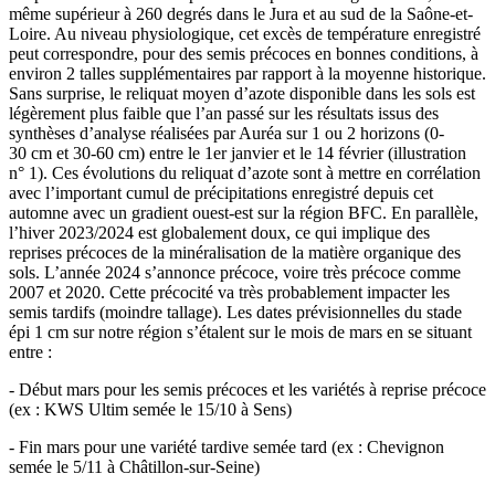
même supérieur à 260 degrés dans le Jura et au sud de la Saône-et-
Loire. Au niveau physiologique, cet excès de température enregistré
peut correspondre, pour des semis précoces en bonnes conditions, à
environ 2 talles supplémentaires par rapport à la moyenne historique.
Sans surprise, le reliquat moyen d’azote disponible dans les sols est
légèrement plus faible que l’an passé sur les résultats issus des
synthèses d’analyse réalisées par Auréa sur 1 ou 2 horizons (0-
30 cm et 30-60 cm) entre le 1er janvier et le 14 février (illustration
n° 1). Ces évolutions du reliquat d’azote sont à mettre en corrélation
avec l’important cumul de précipitations enregistré depuis cet
automne avec un gradient ouest-est sur la région BFC. En parallèle,
l’hiver 2023/2024 est globalement doux, ce qui implique des
reprises précoces de la minéralisation de la matière organique des
sols. L’année 2024 s’annonce précoce, voire très précoce comme
2007 et 2020. Cette précocité va très probablement impacter les
semis tardifs (moindre tallage). Les dates prévisionnelles du stade
épi 1 cm sur notre région s’étalent sur le mois de mars en se situant
entre :
- Début mars pour les semis précoces et les variétés à reprise précoce
(ex : KWS Ultim semée le 15/10 à Sens)
- Fin mars pour une variété tardive semée tard (ex : Chevignon
semée le 5/11 à Châtillon-sur-Seine)