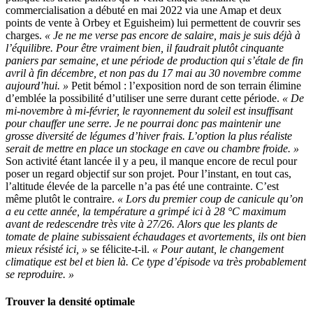
commercialisation a débuté en mai 2022 via une Amap et deux
points de vente à Orbey et Eguisheim) lui permettent de couvrir ses
charges.
« Je ne me verse pas encore de salaire, mais je suis déjà à
l’équilibre. Pour être vraiment bien, il faudrait plutôt cinquante
paniers par semaine, et une période de production qui s’étale de fin
avril à fin décembre, et non pas du 17 mai au 30 novembre comme
aujourd’hui. »
Petit bémol : l’exposition nord de son terrain élimine
d’emblée la possibilité d’utiliser une serre durant cette période.
« De
mi-novembre à mi-février, le rayonnement du soleil est insuffisant
pour chauffer une serre. Je ne pourrai donc pas maintenir une
grosse diversité de légumes d’hiver frais. L’option la plus réaliste
serait de mettre en place un stockage en cave ou chambre froide. »
Son activité étant lancée il y a peu, il manque encore de recul pour
poser un regard objectif sur son projet. Pour l’instant, en tout cas,
l’altitude élevée de la parcelle n’a pas été une contrainte. C’est
même plutôt le contraire.
« Lors du premier coup de canicule qu’on
a eu cette année, la température a grimpé ici à 28 °C maximum
avant de redescendre très vite à 27/26. Alors que les plants de
tomate de plaine subissaient échaudages et avortements, ils ont bien
mieux résisté ici, »
se félicite-t-il.
« Pour autant, le changement
climatique est bel et bien là. Ce type d’épisode va très probablement
se reproduire. »
Trouver la densité optimale