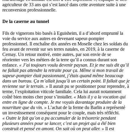
agriculteur de 33 ans qui s’est lancé dans cette aventure suite à une
reconversion professionnelle.
De la caserne au tunnel
Fils de vignerons bio basés à Eguisheim, il a d’abord emprunté la
voie du service aux autres en devenant sapeur-pompier
professionnel. Il enchaîne dix années en Moselle chez les soldats du
feu avant de revenir sur ses terres natales, en 2019, à la caserne de
Cernay. Un retour motivé, entre autres, par son envie de se
réorienter vers les métiers de la terre qu’il a connus durant son
enfance.
« J’ai toujours voulu devenir paysan. Et je me suis dit qu’il
ne fallait pas attendre la retraite pour ça. Même si mon travail de
sapeur-pompier était passionnant, j’étais quand même beaucoup
dans un bureau. Ça m’allait jusqu’à un certain point. Il fallait que je
revienne sur le terrain. »
Il aurait pu se positionner pour reprendre, à
terme, l’exploitation viticole familiale. Cela lui aurait notamment
coûté bien moins cher pour s’installer.
« Mais il y a la vocation qui
entre en ligne de compte. Je me voyais davantage produire de la
nourriture que du vin. »
L’achat de la ferme du Barlin a représenté
un investissement conséquent pour le couple, mais très réfléchi.
« Outre le fait qu’on a pu accumuler de la trésorerie pendant
plusieurs années pour se lancer, c’est un projet qui a été bien
construit et pensé en amont. On sait où on peut aller. »
Il est