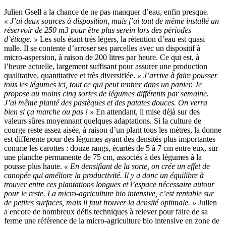
Julien Gsell a la chance de ne pas manquer d’eau, enfin presque.
« J’ai deux sources à disposition, mais j’ai tout de même installé un
réservoir de 250 m3 pour être plus serein lors des périodes
d’étiage. »
Les sols étant très légers, la rétention d’eau est quasi
nulle. Il se contente d’arroser ses parcelles avec un dispositif à
micro-aspersion, à raison de 200 litres par heure. Ce qui est, à
l’heure actuelle, largement suffisant pour assurer une production
qualitative, quantitative et très diversifiée.
« J’arrive à faire pousser
tous les légumes ici, tout ce qui peut rentrer dans un panier. Je
propose au moins cinq sortes de légumes différents par semaine.
J’ai même planté des pastèques et des patates douces. On verra
bien si ça marche ou pas ! »
En attendant, il mise déjà sur des
valeurs sûres moyennant quelques adaptations. Si la culture de
courge reste assez aisée, à raison d’un plant tous les mètres, la donne
est différente pour des légumes ayant des densités plus importantes
comme les carottes : douze rangs, écartés de 5 à 7 cm entre eux, sur
une planche permanente de 75 cm, associés à des légumes à la
pousse plus haute.
« En densifiant de la sorte, on crée un effet de
canopée qui améliore la productivité. Il y a donc un équilibre à
trouver entre ces plantations longues et l’espace nécessaire autour
pour le reste. La micro-agriculture bio intensive, c’est rentable sur
de petites surfaces, mais il faut trouver la densité optimale. »
Julien
a encore de nombreux défis techniques à relever pour faire de sa
ferme une référence de la micro-agriculture bio intensive en zone de