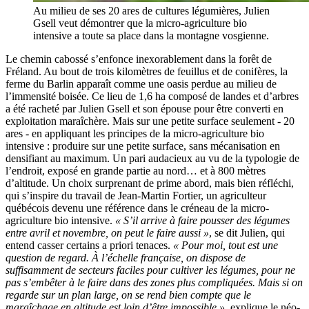
Au milieu de ses 20 ares de cultures légumières, Julien
Gsell veut démontrer que la micro-agriculture bio
intensive a toute sa place dans la montagne vosgienne.
Le chemin cabossé s’enfonce inexorablement dans la forêt de
Fréland. Au bout de trois kilomètres de feuillus et de conifères, la
ferme du Barlin apparaît comme une oasis perdue au milieu de
l’immensité boisée. Ce lieu de 1,6 ha composé de landes et d’arbres
a été racheté par Julien Gsell et son épouse pour être converti en
exploitation maraîchère. Mais sur une petite surface seulement - 20
ares - en appliquant les principes de la micro-agriculture bio
intensive : produire sur une petite surface, sans mécanisation en
densifiant au maximum. Un pari audacieux au vu de la typologie de
l’endroit, exposé en grande partie au nord… et à 800 mètres
d’altitude. Un choix surprenant de prime abord, mais bien réfléchi,
qui s’inspire du travail de Jean-Martin Fortier, un agriculteur
québécois devenu une référence dans le créneau de la micro-
agriculture bio intensive.
« S’il arrive à faire pousser des légumes
entre avril et novembre, on peut le faire aussi »
, se dit Julien, qui
entend casser certains a priori tenaces.
« Pour moi, tout est une
question de regard. À l’échelle française, on dispose de
suffisamment de secteurs faciles pour cultiver les légumes, pour ne
pas s’embêter à le faire dans des zones plus compliquées. Mais si on
regarde sur un plan large, on se rend bien compte que le
maraîchage en altitude est loin d’être impossible »
, explique le néo-