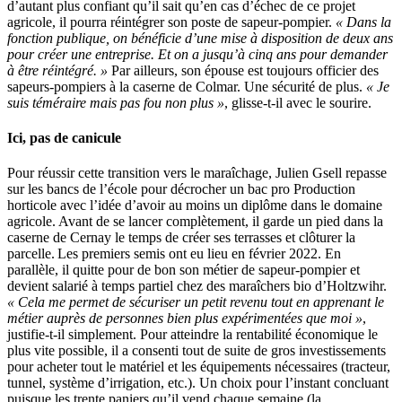
d’autant plus confiant qu’il sait qu’en cas d’échec de ce projet
agricole, il pourra réintégrer son poste de sapeur-pompier.
« Dans la
fonction publique, on bénéficie d’une mise à disposition de deux ans
pour créer une entreprise. Et on a jusqu’à cinq ans pour demander
à être réintégré. »
Par ailleurs, son épouse est toujours officier des
sapeurs-pompiers à la caserne de Colmar. Une sécurité de plus.
« Je
suis téméraire mais pas fou non plus »
, glisse-t-il avec le sourire.
Ici, pas de canicule
Pour réussir cette transition vers le maraîchage, Julien Gsell repasse
sur les bancs de l’école pour décrocher un bac pro Production
horticole avec l’idée d’avoir au moins un diplôme dans le domaine
agricole. Avant de se lancer complètement, il garde un pied dans la
caserne de Cernay le temps de créer ses terrasses et clôturer la
parcelle. Les premiers semis ont eu lieu en février 2022. En
parallèle, il quitte pour de bon son métier de sapeur-pompier et
devient salarié à temps partiel chez des maraîchers bio d’Holtzwihr.
« Cela me permet de sécuriser un petit revenu tout en apprenant le
métier auprès de personnes bien plus expérimentées que moi »
,
justifie-t-il simplement. Pour atteindre la rentabilité économique le
plus vite possible, il a consenti tout de suite de gros investissements
pour acheter tout le matériel et les équipements nécessaires (tracteur,
tunnel, système d’irrigation, etc.). Un choix pour l’instant concluant
puisque les trente paniers qu’il vend chaque semaine (la