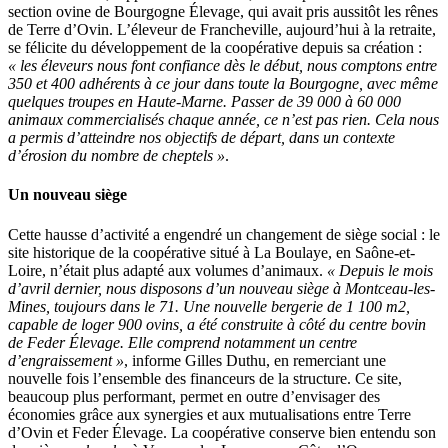
section ovine de Bourgogne Élevage, qui avait pris aussitôt les rênes
de Terre d’Ovin. L’éleveur de Francheville, aujourd’hui à la retraite,
se félicite du développement de la coopérative depuis sa création :
« les éleveurs nous font confiance dès le début, nous comptons entre
350 et 400 adhérents à ce jour dans toute la Bourgogne, avec même
quelques troupes en Haute-Marne. Passer de 39 000 à 60 000
animaux commercialisés chaque année, ce n’est pas rien. Cela nous
a permis d’atteindre nos objectifs de départ, dans un contexte
d’érosion du nombre de cheptels »
.
Un nouveau siège
Cette hausse d’activité a engendré un changement de siège social : le
site historique de la coopérative situé à La Boulaye, en Saône-et-
Loire, n’était plus adapté aux volumes d’animaux.
« Depuis le mois
d’avril dernier, nous disposons d’un nouveau siège à Montceau-les-
Mines, toujours dans le 71. Une nouvelle bergerie de 1 100 m2,
capable de loger 900 ovins, a été construite à côté du centre bovin
de Feder Élevage. Elle comprend notamment un centre
d’engraissement »
, informe Gilles Duthu, en remerciant une
nouvelle fois l’ensemble des financeurs de la structure. Ce site,
beaucoup plus performant, permet en outre d’envisager des
économies grâce aux synergies et aux mutualisations entre Terre
d’Ovin et Feder Élevage. La coopérative conserve bien entendu son