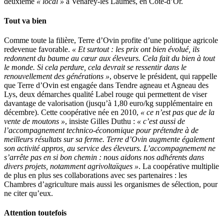
deuxième
« local »
à Venarey-les Laumes, en Côte-d’Or.
Tout va bien
Comme toute la filière, Terre d’Ovin profite d’une politique agricole
redevenue favorable.
« Et surtout : les prix ont bien évolué, ils
redonnent du baume au cœur aux éleveurs. Cela fait du bien à tout
le monde. Si cela perdure, cela devrait se ressentir dans le
renouvellement des générations »
, observe le président, qui rappelle
que Terre d’Ovin est engagée dans Tendre agneau et Agneau des
Lys, deux démarches qualité Label rouge qui permettent de viser
davantage de valorisation (jusqu’à 1,80 euro/kg supplémentaire en
décembre). Cette coopérative née en 2010,
« ce n’est pas que de la
vente de moutons »
, insiste Gilles Duthu :
« c’est aussi de
l’accompagnement technico-économique pour prétendre à de
meilleurs résultats sur sa ferme. Terre d’Ovin augmente également
son activité appros, au service des éleveurs. L’accompagnement ne
s’arrête pas en si bon chemin : nous aidons nos adhérents dans
divers projets, notamment agrivoltaïques »
. La coopérative multiplie
de plus en plus ses collaborations avec ses partenaires : les
Chambres d’agriculture mais aussi les organismes de sélection, pour
ne citer qu’eux.
Attention toutefois