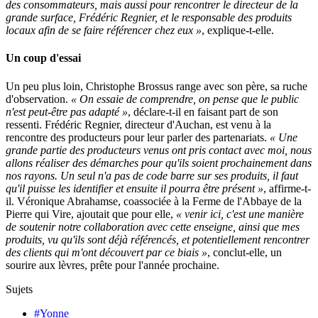
des consommateurs, mais aussi pour rencontrer le directeur de la
grande surface, Frédéric Regnier, et le responsable des produits
locaux afin de se faire référencer chez eux »
, explique-t-elle.
Un coup d'essai
Un peu plus loin, Christophe Brossus range avec son père, sa ruche
d'observation.
« On essaie de comprendre, on pense que le public
n'est peut-être pas adapté »
, déclare-t-il en faisant part de son
ressenti. Frédéric Regnier, directeur d'Auchan, est venu à la
rencontre des producteurs pour leur parler des partenariats.
« Une
grande partie des producteurs venus ont pris contact avec moi, nous
allons réaliser des démarches pour qu'ils soient prochainement dans
nos rayons. Un seul n'a pas de code barre sur ses produits, il faut
qu'il puisse les identifier et ensuite il pourra être présent »
, affirme-t-
il. Véronique Abrahamse, coassociée à la Ferme de l'Abbaye de la
Pierre qui Vire, ajoutait que pour elle,
« venir ici, c'est une manière
de soutenir notre collaboration avec cette enseigne, ainsi que mes
produits, vu qu'ils sont déjà référencés, et potentiellement rencontrer
des clients qui m'ont découvert par ce biais »
, conclut-elle, un
sourire aux lèvres, prête pour l'année prochaine.
Sujets
#Yonne