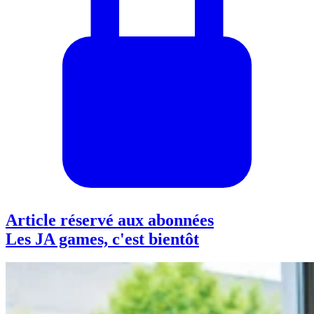
Article réservé aux abonnées
Les JA games, c'est bientôt