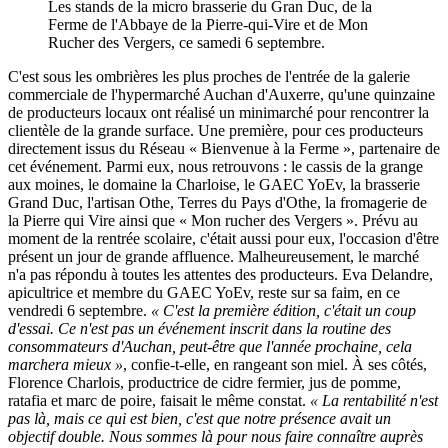
Les stands de la micro brasserie du Gran Duc, de la
Ferme de l'Abbaye de la Pierre-qui-Vire et de Mon
Rucher des Vergers, ce samedi 6 septembre.
C'est sous les ombrières les plus proches de l'entrée de la galerie
commerciale de l'hypermarché Auchan d'Auxerre, qu'une quinzaine
de producteurs locaux ont réalisé un minimarché pour rencontrer la
clientèle de la grande surface. Une première, pour ces producteurs
directement issus du Réseau « Bienvenue à la Ferme », partenaire de
cet événement. Parmi eux, nous retrouvons : le cassis de la grange
aux moines, le domaine la Charloise, le GAEC YoEv, la brasserie
Grand Duc, l'artisan Othe, Terres du Pays d'Othe, la fromagerie de
la Pierre qui Vire ainsi que « Mon rucher des Vergers ». Prévu au
moment de la rentrée scolaire, c'était aussi pour eux, l'occasion d'être
présent un jour de grande affluence. Malheureusement, le marché
n'a pas répondu à toutes les attentes des producteurs. Eva Delandre,
apicultrice et membre du GAEC YoEv, reste sur sa faim, en ce
vendredi 6 septembre.
« C'est la première édition, c'était un coup
d'essai. Ce n'est pas un événement inscrit dans la routine des
consommateurs d'Auchan, peut-être que l'année prochaine, cela
marchera mieux »
, confie-t-elle, en rangeant son miel. À ses côtés,
Florence Charlois, productrice de cidre fermier, jus de pomme,
ratafia et marc de poire, faisait le même constat.
« La rentabilité n'est
pas là, mais ce qui est bien, c'est que notre présence avait un
objectif double. Nous sommes là pour nous faire connaître auprès