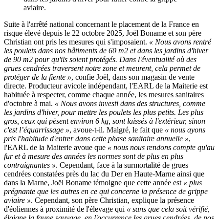
aviaire.
Suite à l'arrêté national concernant le placement de la France en
risque élevé depuis le 22 octobre 2025, Joël Boname et son père
Christian ont pris les mesures qui s'imposaient.
« Nous avons rentré
les poulets dans nos bâtiments de 60 m2 et dans les jardins d'hiver
de 90 m2 pour qu'ils soient protégés. Dans l'éventualité où des
grues cendrées traversent notre zone et meurent, cela permet de
protéger de la fiente »
, confie Joël, dans son magasin de vente
directe. Producteur avicole indépendant, l'EARL de la Maiterie est
habituée à respecter, comme chaque année, les mesures sanitaires
d'octobre à mai.
« Nous avons investi dans des structures, comme
les jardins d'hiver, pour mettre les poulets les plus petits. Les plus
gros, ceux qui pèsent environ 6 kg, sont laissés à l'extérieur, sinon
c'est l’équarrissage »
, avoue-t-il. Malgré, le fait que
« nous ayons
pris l'habitude d'entrer dans cette phase sanitaire annuelle »
,
l'EARL de la Maiterie avoue que
« nous nous rendons compte qu'au
fur et à mesure des années les normes sont de plus en plus
contraignantes »
. Cependant, face à la surmortalité de grues
cendrées constatées près du lac du Der en Haute-Marne ainsi que
dans la Marne, Joël Boname témoigne que cette année est
« plus
prégnante que les autres en ce qui concerne la présence de grippe
aviaire »
. Cependant, son père Christian, explique la présence
d'éoliennes à proximité de l'élevage qui
« sans que cela soit vérifié,
éloigne la faune sauvage, en l'occurrence les grues cendrées, de nos