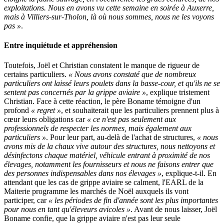
exploitations. Nous en avons vu cette semaine en soirée à Auxerre,
mais à Villiers-sur-Tholon, là où nous sommes, nous ne les voyons
pas »
.
Entre inquiétude et appréhension
Toutefois, Joël et Christian constatent le manque de rigueur de
certains particuliers.
« Nous avons constaté que de nombreux
particuliers ont laissé leurs poulets dans la basse-cour, et qu'ils ne se
sentent pas concernés par la grippe aviaire »
, explique tristement
Christian. Face à cette réaction, le père Boname témoigne d'un
profond
« regret »
, et souhaiterait que les particuliers prennent plus à
cœur leurs obligations car
« ce n'est pas seulement aux
professionnels de respecter les normes, mais également aux
particuliers »
. Pour leur part, au-delà de l'achat de structures,
« nous
avons mis de la chaux vive autour des structures, nous nettoyons et
désinfectons chaque matériel, véhicule entrant à proximité de nos
élevages, notamment les fournisseurs et nous ne faisons entrer que
des personnes indispensables dans nos élevages »
, explique-t-il. En
attendant que les cas de grippe aviaire se calment, l'EARL de la
Maiterie programme les marchés de Noël auxquels ils vont
participer, car
« les périodes de fin d'année sont les plus importantes
pour nous en tant qu'éleveurs avicoles »
. Avant de nous laisser, Joël
Boname confie, que la grippe aviaire n'est pas leur seule