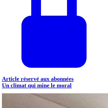
Article réservé aux abonnées
Un climat qui mine le moral