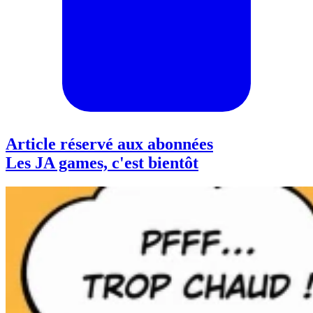
Article réservé aux abonnées
Les JA games, c'est bientôt