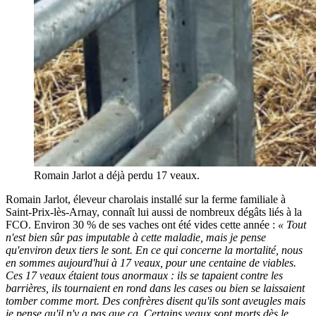
Romain Jarlot a déjà perdu 17 veaux.
Romain Jarlot, éleveur charolais installé sur la ferme familiale à
Saint-Prix-lès-Arnay, connaît lui aussi de nombreux dégâts liés à la
FCO. Environ 30 % de ses vaches ont été vides cette année :
« Tout
n'est bien sûr pas imputable à cette maladie, mais je pense
qu'environ deux tiers le sont. En ce qui concerne la mortalité, nous
en sommes aujourd'hui à 17 veaux, pour une centaine de viables.
Ces 17 veaux étaient tous anormaux : ils se tapaient contre les
barrières, ils tournaient en rond dans les cases ou bien se laissaient
tomber comme mort. Des confrères disent qu'ils sont aveugles mais
je pense qu'il n'y a pas que ça. Certains veaux sont morts dès le