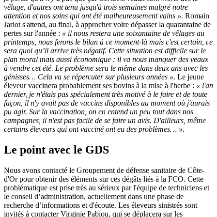
vêlage, d'autres ont tenu jusqu'à trois semaines malgré notre
attention et nos soins qui ont été malheureusement vains »
. Romain
Jarlot s'attend, au final, à approcher voire dépasser la quarantaine de
pertes sur l'année :
« il nous restera une soixantaine de vêlages au
printemps, nous ferons le bilan à ce moment-là mais c'est certain, ce
sera quoi qu’il arrive très négatif. Cette situation est difficile sur le
plan moral mais aussi économique : il va nous manquer des veaux
à vendre cet été. Le problème sera le même dans deux ans avec les
génisses… Cela va se répercuter sur plusieurs années »
. Le jeune
éleveur vaccinera probablement ses bovins à la mise à l'herbe :
« l'an
dernier, je n'étais pas spécialement très motivé à le faire et de toute
façon, il n'y avait pas de vaccins disponibles au moment où j'aurais
pu agir. Sur la vaccination, on en entend un peu tout dans nos
campagnes, il n'est pas facile de se faire un avis. D'ailleurs, même
certains éleveurs qui ont vacciné ont eu des problèmes… ».
Le point avec le GDS
Nous avons contacté le Groupement de défense sanitaire de Côte-
d'Or pour obtenir des éléments sur ces dégâts liés à la FCO. Cette
problématique est prise très au sérieux par l'équipe de techniciens et
le conseil d’administration, actuellement dans une phase de
recherche d’informations et d'écoute. Les éleveurs sinistrés sont
invités à contacter Virginie Pabiou, qui se déplacera sur les