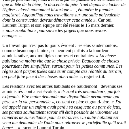
que la fête de la bière, la descente du père Noël depuis le clocher de
l'église - classé monument historique -…, énumère le premier
magistrat. Aujourd'hui nous travaillons sur une salle polyvalente
dont la construction devrait démarrer cette année ».
Car oui,
Laurent Turpin et son équipe ont été réélus le 15 mars dernier,
« nous souhaitions poursuivre les projets que nous avions
engagés ».
Un travail qui n'est pas toujours évident : les élus saudemontois,
comme beaucoup d'autres, se heurtent parfois à la lourdeur
administrative, aux multiples normes et contraintes.
« La chose
publique va moins vite que la chose privée. Beaucoup de choses
pourraient être simplifiées, surtout pour les petites communes. Les
règles sont parfois fixées sans tenir compte des réalités du terrain,
on peut faire face à des choses aberrantes »
, regrette-t-il.
Les relations avec les autres habitants de Saudemont - devenus ses
administrés - ont aussi évolué,
« ils sont très demandeurs, parfois
exigeants. Être maire demande une disponibilité permanente qui
pèse sur la vie personnelle »
, consent ce père et grand-père.
« J'ai
été appelé car un enfant avait perdu sa casquette au parc de jeux,
ses parents souhaitaient savoir s'il était possible de visionner les
caméras de surveillance pour la retrouver. Un autre habitant est
venu me demander de l'aide pour retrouver le portefeuille qu'il avait
égaré… »
, raconte Laurent Turpin.