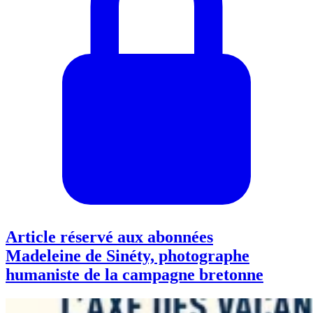
Article réservé aux abonnées
Madeleine de Sinéty, photographe
humaniste de la campagne bretonne