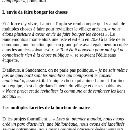
campagne »
, poursuit-il.
L'envie de faire bouger les choses
Et à force d'y vivre, Laurent Turpin se rend compte qu'il y aurait de
multiples choses à faire pour revitaliser le village artésien,
« nous
étions plusieurs à avoir envie de faire bouger les choses »
. Le
Saudemontois monte alors une liste et est élu en 2020 à la tête de la
commune, une fonction que son grand-père avait également occupée
dans les années soixante-dix.
« Tout était nouveau pour moi qui ne
connaissais rien à la chose publique »
, se souvient l'édile sans
étiquette.
D'ailleurs, à Saudemont, on ne parle pas politique,
« je ne sais même
pas de quel bord sont les membres qui composent le conseil
municipal »
, assure-t-il. L'unique chose qui anime Laurent Turpin et
son équipe, c'est d'agir dans l'intérêt du village et de ses habitants.
« Notre projet est de revitaliser la commune et de renforcer les liens
sociaux ».
Les multiples facettes de la fonction de maire
Et les projets fourmillent…
« Lors du premier mandat, nous avons
créé un parc d'activités, une bibliothèque, nous avons été labellisés
Village patrimoine, nous avons organisé plusieurs événements tels