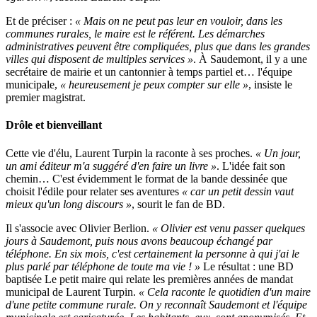
Et de préciser :
« Mais on ne peut pas leur en vouloir, dans les
communes rurales, le maire est le référent. Les démarches
administratives peuvent être compliquées, plus que dans les grandes
villes qui disposent de multiples services »
. À Saudemont, il y a une
secrétaire de mairie et un cantonnier à temps partiel et… l'équipe
municipale,
« heureusement je peux compter sur elle »
, insiste le
premier magistrat.
Drôle et bienveillant
Cette vie d'élu, Laurent Turpin la raconte à ses proches.
« Un jour,
un ami éditeur m'a suggéré d'en faire un livre »
. L'idée fait son
chemin… C'est évidemment le format de la bande dessinée que
choisit l'édile pour relater ses aventures
« car un petit dessin vaut
mieux qu'un long discours »
, sourit le fan de BD.
Il s'associe avec Olivier Berlion.
« Olivier est venu passer quelques
jours à Saudemont, puis nous avons beaucoup échangé par
téléphone. En six mois, c'est certainement la personne à qui j'ai le
plus parlé par téléphone de toute ma vie ! »
Le résultat : une BD
baptisée Le petit maire qui relate les premières années de mandat
municipal de Laurent Turpin.
« Cela raconte le quotidien d'un maire
d'une petite commune rurale. On y reconnaît Saudemont et l'équipe