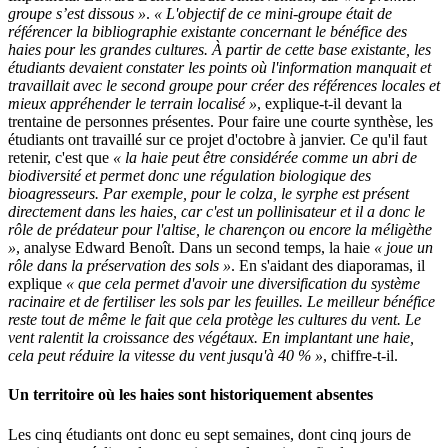
groupe s’est dissous »
.
« L'objectif de ce mini-groupe était de
référencer la bibliographie existante concernant le bénéfice des
haies pour les grandes cultures. À partir de cette base existante, les
étudiants devaient constater les points où l'information manquait et
travaillait avec le second groupe pour créer des références locales et
mieux appréhender le terrain localisé »
, explique-t-il devant la
trentaine de personnes présentes. Pour faire une courte synthèse, les
étudiants ont travaillé sur ce projet d'octobre à janvier. Ce qu'il faut
retenir, c'est que
« la haie peut être considérée comme un abri de
biodiversité et permet donc une régulation biologique des
bioagresseurs. Par exemple, pour le colza, le syrphe est présent
directement dans les haies, car c'est un pollinisateur et il a donc le
rôle de prédateur pour l'altise, le charençon ou encore la méligèthe
»
, analyse Edward Benoît. Dans un second temps, la haie
« joue un
rôle dans la préservation des sols »
. En s'aidant des diaporamas, il
explique
« que cela permet d'avoir une diversification du système
racinaire et de fertiliser les sols par les feuilles. Le meilleur bénéfice
reste tout de même le fait que cela protège les cultures du vent. Le
vent ralentit la croissance des végétaux. En implantant une haie,
cela peut réduire la vitesse du vent jusqu'à 40 % »
, chiffre-t-il.
Un territoire où les haies sont historiquement absentes
Les cinq étudiants ont donc eu sept semaines, dont cinq jours de