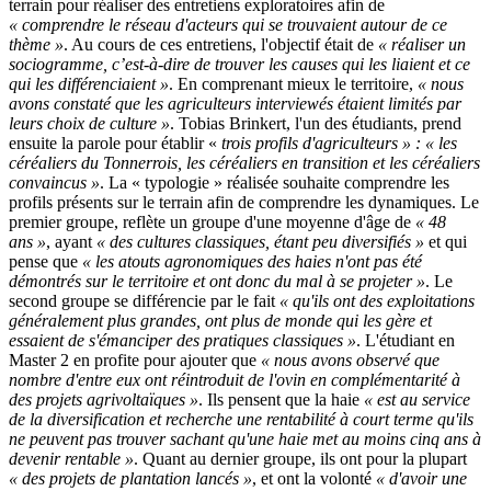
terrain pour réaliser des entretiens exploratoires afin de
« comprendre le réseau d'acteurs qui se trouvaient autour de ce
thème »
. Au cours de ces entretiens, l'objectif était de
« réaliser un
sociogramme, c’est-à-dire de trouver les causes qui les liaient et ce
qui les différenciaient »
. En comprenant mieux le territoire,
« nous
avons constaté que les agriculteurs interviewés étaient limités par
leurs choix de culture »
. Tobias Brinkert, l'un des étudiants, prend
ensuite la parole pour établir «
trois profils d'agriculteurs » : « les
céréaliers du Tonnerrois, les céréaliers en transition et les céréaliers
convaincus »
. La « typologie » réalisée souhaite comprendre les
profils présents sur le terrain afin de comprendre les dynamiques. Le
premier groupe, reflète un groupe d'une moyenne d'âge de
« 48
ans »
, ayant
« des cultures classiques, étant peu diversifiés »
et qui
pense que
« les atouts agronomiques des haies n'ont pas été
démontrés sur le territoire et ont donc du mal à se projeter »
. Le
second groupe se différencie par le fait
« qu'ils ont des exploitations
généralement plus grandes, ont plus de monde qui les gère et
essaient de s'émanciper des pratiques classiques »
. L'étudiant en
Master 2 en profite pour ajouter que
« nous avons observé que
nombre d'entre eux ont réintroduit de l'ovin en complémentarité à
des projets agrivoltaïques »
. Ils pensent que la haie
« est au service
de la diversification et recherche une rentabilité à court terme qu'ils
ne peuvent pas trouver sachant qu'une haie met au moins cinq ans à
devenir rentable »
. Quant au dernier groupe, ils ont pour la plupart
« des projets de plantation lancés »
, et ont la volonté
« d'avoir une