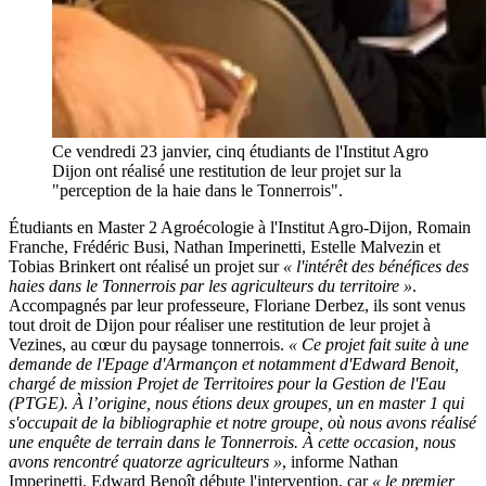
Ce vendredi 23 janvier, cinq étudiants de l'Institut Agro
Dijon ont réalisé une restitution de leur projet sur la
"perception de la haie dans le Tonnerrois".
Étudiants en Master 2 Agroécologie à l'Institut Agro-Dijon, Romain
Franche, Frédéric Busi, Nathan Imperinetti, Estelle Malvezin et
Tobias Brinkert ont réalisé un projet sur
« l'intérêt des bénéfices des
haies dans le Tonnerrois par les agriculteurs du territoire »
.
Accompagnés par leur professeure, Floriane Derbez, ils sont venus
tout droit de Dijon pour réaliser une restitution de leur projet à
Vezines, au cœur du paysage tonnerrois.
« Ce projet fait suite à une
demande de l'Epage d'Armançon et notamment d'Edward Benoit,
chargé de mission Projet de Territoires pour la Gestion de l'Eau
(PTGE). À l’origine, nous étions deux groupes, un en master 1 qui
s'occupait de la bibliographie et notre groupe, où nous avons réalisé
une enquête de terrain dans le Tonnerrois. À cette occasion, nous
avons rencontré quatorze agriculteurs »
, informe Nathan
Imperinetti. Edward Benoît débute l'intervention, car
« le premier