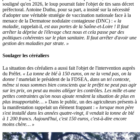
souligné qu'en 2026, le loup pourrait faire l'objet de tirs sans décret
préfectoral. Antoine Duthu, pour sa part, a insisté sur la nécessité
d'adopter une véritable stratégie de vaccination nationale face à la
menace de la Dermatose nodulaire contagieuse (DNC) :
« la
maladie,
rappelait-il,
est aux portes de la Saône-et-Loire ! Il faut
arrêter la déprise de l'élevage chez nous et cela passe par des
politiques cohérentes sur le plan sanitaire. Il faut arrêter d'avoir une
gestion des maladies par strate. »
Soulager les céréaliers
La situation des céréaliers a aussi fait l'objet de l'intervention auprès
du Préfet.
« La tonne de blé à 150 euros, on ne la vend pas, on la
donne !
martelait le président de la FDSEA,
dans un tel contexte,
même si nous sommes bien conscients que le préfet ne peut pas agir
sur les prix, on peut au moins alléger les contrôles. Les mille et-une
petites contraintes qu'on nous ajoute rendent la situation de plus en
plus insupportable… »
Dans le public, un des agriculteurs présents à
la manifestation rappelait un élément frappant :
« lorsque mon père
s'est installé dans les années quatre-vingt, il vendait la tonne de blé
à 1 200 francs. Aujourd'hui, c'est 150 euros, c'est-à-dire encore
moins chère… »