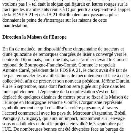
voulons pas ! » tel était le slogan qui figurait en lettres rouges sur le
tract que les manifestants réunis à Dijon jeudi 25 septembre à l'appel
de la FDSEA 21 et des JA 21 distribuaient aux passants qui se
donnaient la peine de s'interroger sur les raisons de cette
manifestation.
Direction la Maison de l'Europe
En fin de matinée, un dispositif d'une cinquantaine de tracteurs et
d'une quinzaine de remorques chargées de lisier a convergé vers le
centre de Dijon mais, pour une fois, sans s'arrêter devant le Conseil
régional de Bourgogne-Franche-Comté. Comme le rappelait
Antoine Carré, président de la FDSEA 21, le choix avait été fait de
ne pas renouveler les manifestations de mécontentement face à cette
collectivité, afin de préserver son nouveau président, Jérôme Durain,
élu le 5 septembre, mais dont l'action sera jugée sur pièce dans les
mois qui viennent. L'épicentre de la manifestation s'est en fait
déplacé de quelques dizaines de mètres pour se fixer à la Maison de
l'Europe en Bourgogne-Franche-Comté. L'organisme représente
symboliquement ce qui cristallise la colère paysanne, à travers
l'accord commercial avec les pays du Mercosur (Argentine, Brésil,
Paraguay, Uruguay), qui aura un impact, notamment sur l'élevage
sous nos latitudes et dont le projet a été validé le 3 septembre par
l'UE. De nombreuses bennes ont été déversées face au bureau de