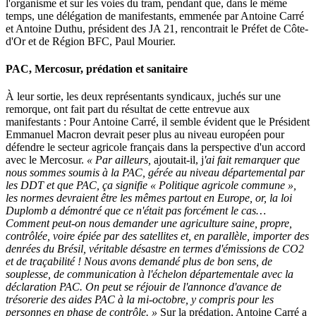
l'organisme et sur les voies du tram, pendant que, dans le même
temps, une délégation de manifestants, emmenée par Antoine Carré
et Antoine Duthu, président des JA 21, rencontrait le Préfet de Côte-
d'Or et de Région BFC, Paul Mourier.
PAC, Mercosur, prédation et sanitaire
À leur sortie, les deux représentants syndicaux, juchés sur une
remorque, ont fait part du résultat de cette entrevue aux
manifestants : Pour Antoine Carré, il semble évident que le Président
Emmanuel Macron devrait peser plus au niveau européen pour
défendre le secteur agricole français dans la perspective d'un accord
avec le Mercosur.
« Par ailleurs,
ajoutait-il, j
'ai fait remarquer que
nous sommes soumis à la PAC, gérée au niveau départemental par
les DDT et que PAC, ça signifie « Politique agricole commune »,
les normes devraient être les mêmes partout en Europe, or, la loi
Duplomb a démontré que ce n'était pas forcément le cas…
Comment peut-on nous demander une agriculture saine, propre,
contrôlée, voire épiée par des satellites et, en parallèle, importer des
denrées du Brésil, véritable désastre en termes d'émissions de CO2
et de traçabilité ! Nous avons demandé plus de bon sens, de
souplesse, de communication à l'échelon départementale avec la
déclaration PAC. On peut se réjouir de l'annonce d'avance de
trésorerie des aides PAC à la mi-octobre, y compris pour les
personnes en phase de contrôle. »
Sur la prédation, Antoine Carré a