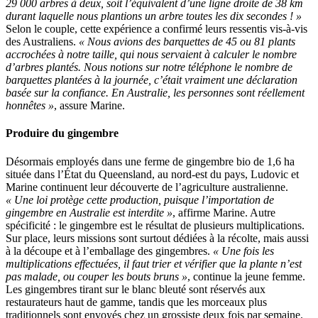
29 000 arbres à deux, soit l’équivalent d’une ligne droite de 38 km
durant laquelle nous plantions un arbre toutes les dix secondes ! »
Selon le couple, cette expérience a confirmé leurs ressentis vis-à-vis
des Australiens.
« Nous avions des barquettes de 45 ou 81 plants
accrochées à notre taille, qui nous servaient à calculer le nombre
d’arbres plantés. Nous notions sur notre téléphone le nombre de
barquettes plantées à la journée, c’était vraiment une déclaration
basée sur la confiance. En Australie, les personnes sont réellement
honnêtes »
, assure Marine.
Produire du gingembre
Désormais employés dans une ferme de gingembre bio de 1,6 ha
située dans l’État du Queensland, au nord-est du pays, Ludovic et
Marine continuent leur découverte de l’agriculture australienne.
« Une loi protège cette production, puisque l’importation de
gingembre en Australie est interdite »
, affirme Marine. Autre
spécificité : le gingembre est le résultat de plusieurs multiplications.
Sur place, leurs missions sont surtout dédiées à la récolte, mais aussi
à la découpe et à l’emballage des gingembres.
« Une fois les
multiplications effectuées, il faut trier et vérifier que la plante n’est
pas malade, ou couper les bouts bruns »
, continue la jeune femme.
Les gingembres tirant sur le blanc bleuté sont réservés aux
restaurateurs haut de gamme, tandis que les morceaux plus
traditionnels sont envoyés chez un grossiste deux fois par semaine.