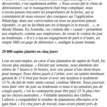
découvertes, s’est rapidement arrêtée.
« Nous avons fait le choix de
démissionner, car le management était trop compliqué, nous
n’avons jamais rencontré les propriétaires de la ferme, qui se
contentaient de nous envoyer des consignes sur l’application
WhatsApp, dans une conversation où nous ne pouvions jamais
répondre, ce qui ne facilitait pas les échanges et le travail… »
, se
désole Marine. En Australie, ces contrats dits « casual » permettent
aux employés, comme aux employeurs, de cesser le contrat du jour
au lendemain.
« Il n’y a aucun engagement de part et d’autre, un
simple SMS est gage de démission »
, souligne la jeune femme.
29 000 sapins plantés en cinq jours
Leur second emploi, au cœur d’une plantation de sapins de Noël, fut
encore plus atypique.
« Durant une semaine, nous plantions des
arbres de 7 heures à 16 heures, avec une pause d’une demi-heure
pour manger. Nous étions payés à l’arbre, avec un salaire minimum
garanti de 17 € brut par heure et avec une taxation à seulement
15 %, du fait de notre statut casual, continue Marine. Nous pouvons
nous faire virer du jour au lendemain et nous n’accumulons pas de
congés payés, c’est la contrepartie pour être payé 25 % plus cher
qu’un citoyen australien. »
Véritable amoureux des chiffres,
Ludovic a comptabilisé le nombre de plantations effectuées et le
gain final.
« En cinq jours de travail, nous avons planté près de