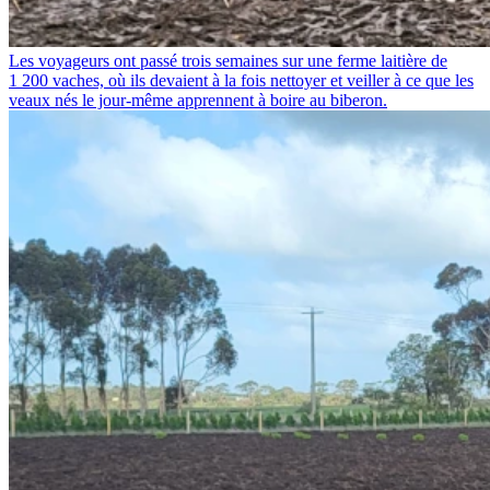
Les voyageurs ont passé trois semaines sur une ferme laitière de
1 200 vaches, où ils devaient à la fois nettoyer et veiller à ce que les
veaux nés le jour-même apprennent à boire au biberon.