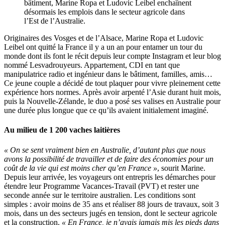
bâtiment, Marine Ropa et Ludovic Leibel enchaînent
désormais les emplois dans le secteur agricole dans
l’Est de l’Australie.
Originaires des Vosges et de l’Alsace, Marine Ropa et Ludovic
Leibel ont quitté la France il y a un an pour entamer un tour du
monde dont ils font le récit depuis leur compte Instagram et leur blog
nommé Lesvadrouyeurs. Appartement, CDI en tant que
manipulatrice radio et ingénieur dans le bâtiment, familles, amis…
Ce jeune couple a décidé de tout plaquer pour vivre pleinement cette
expérience hors normes. Après avoir arpenté l’Asie durant huit mois,
puis la Nouvelle-Zélande, le duo a posé ses valises en Australie pour
une durée plus longue que ce qu’ils avaient initialement imaginé.
Au milieu de 1 200 vaches laitières
« On se sent vraiment bien en Australie, d’autant plus que nous
avons la possibilité de travailler et de faire des économies pour un
coût de la vie qui est moins cher qu’en France »
, sourit Marine.
Depuis leur arrivée, les voyageurs ont entrepris les démarches pour
étendre leur Programme Vacances-Travail (PVT) et rester une
seconde année sur le territoire australien. Les conditions sont
simples : avoir moins de 35 ans et réaliser 88 jours de travaux, soit 3
mois, dans un des secteurs jugés en tension, dont le secteur agricole
et la construction.
« En France, je n’avais jamais mis les pieds dans