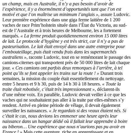
un champ, mais en Australie, il n’y a pas besoin d’avoir de
l’expérience, il y a énormément d’opportunités tant que l’on est
motivé et que l’on maîtrise un minimum l’anglais »
, assure Ludovic.
Leur première expérience dans une giga ferme laitière de 1 200
vaches de race Prim’holstein située dans l’État du Victoria, au sud-
est de l’Australie et à trois heures de Melbourne, les a fortement
marqués.
« La ferme produit quotidiennement environ 15 000 litres
de lait. Le protocole d’hygiène y est très strict, car il n’y a pas de
pasteurisation. Le lait était envoyé dans une autre entreprise pour
l’embouteillage, puis était vendu frais dans les supermarchés
australiens »
, raconte Ludovic, tout en se remémorant le passage des
camions-citernes qui transportent près de 50 000 litres de lait chaque
jour.
« Ces camions ont parfois deux remorques à l’arrière, à tel
point qu’ils se font appeler les trains sur la route ! »
Durant trois
semaines, la mission du couple était essentiellement du nettoyage,
entre 5 heures et 9 h 30, puis de 14 h 30 à 18 heures.
« Toute la
traite était robotisée, c’était très impressionnant »
, déclarent-ils
d’une même voix. En parallèle, Ludovic devait veiller à ce que les
vaches qui ne souhaitaient pas aller à la traite par elles-mêmes s’y
rendent. Arrivé en pleine période de vêlage, il devait également
surveiller les naissances.
« Je regardais si des veaux étaient nés. Si
c’était le cas, nous devions les emmener une heure après leur
naissance dans un hangar dédié où il fallait leur apprendre à boire
au biberon… Une expérience que nous n’aurions pas pu avoir en
France ! »
Mais cette aventure, riche en apprentissage et en