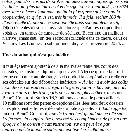
colza, pour des raisons de problématiques agronomiques qui se sont
traduites par plus de tournesol et de soja, on s'est retrouvés, en 2024
avec une collecte d'automne qui fut la plus grosse qu'a connu la
coopérative, et, qui plus est, très humide. Il a fallu sécher 100 %
d'une récolte d'automne exceptionnelle dans son ampleur. »
Or,
Dijon Céréales n'est pas aussi structurée que d'autres coopératives
voisines, en termes de capacité de séchage. Et comme un malheur
n'arrive jamais seul, un des séchoirs sollicités dans ce cadre, celui de
Venarey-Les Laumes, a subi un incendie, le 1er novembre 2024…
Une situation qui n'est pas inédite
Il faut également ajouter à cela la mauvaise tenue des cours des
céréales, les bisbilles diplomatiques avec l'Algérie qui, de fait, ont
fermé ce marché au blé français et conduit la coopérative à rediriger
ses céréales sur des débouchés intérieurs.
« Au lieu d'avoir des coûts
moindres en liaison au transport du grain par voie fluviale, on a dû
avoir recours à des transports par camion, plus coûteux »
résume
Benoît Collardot. Sur les 16,7 millions d'euros de pertes affichés,
10 millions sont des pertes exceptionnelles liées aux deux dossiers
cités plus haut et le reste découle du pôle agricole.
« Il faut rappeler,
précise Benoît Collardot,
que de l'argent est quand même allé sur
les fermes : la coopérative a reversé des compléments de prix à une
époque où le conseil d'administration n'avait peut-être pas
appréhendé de manière suffisamment fine le résultat qui se