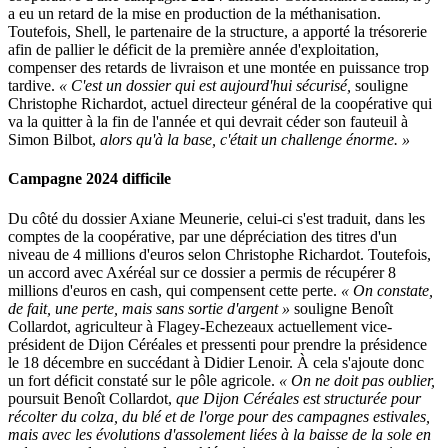
a eu un retard de la mise en production de la méthanisation.
Toutefois, Shell, le partenaire de la structure, a apporté la trésorerie
afin de pallier le déficit de la première année d'exploitation,
compenser des retards de livraison et une montée en puissance trop
tardive.
« C'est un dossier qui est aujourd'hui sécurisé,
souligne
Christophe Richardot, actuel directeur général de la coopérative qui
va la quitter à la fin de l'année et qui devrait céder son fauteuil à
Simon Bilbot,
alors qu'à la base, c'était un challenge énorme. »
Campagne 2024 difficile
Du côté du dossier Axiane Meunerie, celui-ci s'est traduit, dans les
comptes de la coopérative, par une dépréciation des titres d'un
niveau de 4 millions d'euros selon Christophe Richardot. Toutefois,
un accord avec Axéréal sur ce dossier a permis de récupérer 8
millions d'euros en cash, qui compensent cette perte.
« On constate,
de fait, une perte, mais sans sortie d'argent »
souligne Benoît
Collardot, agriculteur à Flagey-Echezeaux actuellement vice-
président de Dijon Céréales et pressenti pour prendre la présidence
le 18 décembre en succédant à Didier Lenoir. À cela s'ajoute donc
un fort déficit constaté sur le pôle agricole.
« On ne doit pas oublier,
poursuit Benoît Collardot,
que Dijon Céréales est structurée pour
récolter du colza, du blé et de l'orge pour des campagnes estivales,
mais avec les évolutions d'assolement liées à la baisse de la sole en