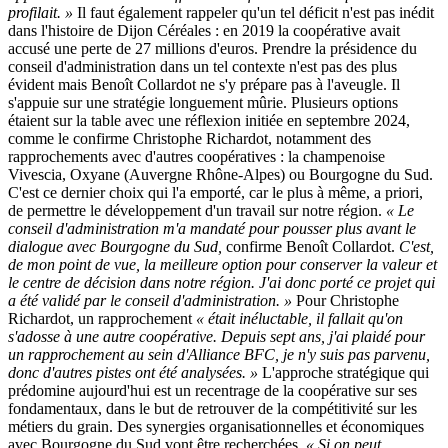
profilait. »
Il faut également rappeler qu'un tel déficit n'est pas inédit
dans l'histoire de Dijon Céréales : en 2019 la coopérative avait
accusé une perte de 27 millions d'euros. Prendre la présidence du
conseil d'administration dans un tel contexte n'est pas des plus
évident mais Benoît Collardot ne s'y prépare pas à l'aveugle. Il
s'appuie sur une stratégie longuement mûrie. Plusieurs options
étaient sur la table avec une réflexion initiée en septembre 2024,
comme le confirme Christophe Richardot, notamment des
rapprochements avec d'autres coopératives : la champenoise
Vivescia, Oxyane (Auvergne Rhône-Alpes) ou Bourgogne du Sud.
C'est ce dernier choix qui l'a emporté, car le plus à même, a priori,
de permettre le développement d'un travail sur notre région.
« Le
conseil d'administration m'a mandaté pour pousser plus avant le
dialogue avec Bourgogne du Sud,
confirme Benoît Collardot.
C'est,
de mon point de vue, la meilleure option pour conserver la valeur et
le centre de décision dans notre région. J'ai donc porté ce projet qui
a été validé par le conseil d'administration. »
Pour Christophe
Richardot, un rapprochement
« était inéluctable, il fallait qu'on
s'adosse à une autre coopérative. Depuis sept ans, j'ai plaidé pour
un rapprochement au sein d'Alliance BFC, je n'y suis pas parvenu,
donc d'autres pistes ont été analysées. »
L'approche stratégique qui
prédomine aujourd'hui est un recentrage de la coopérative sur ses
fondamentaux, dans le but de retrouver de la compétitivité sur les
métiers du grain. Des synergies organisationnelles et économiques
avec Bourgogne du Sud vont être recherchées.
« Si on peut