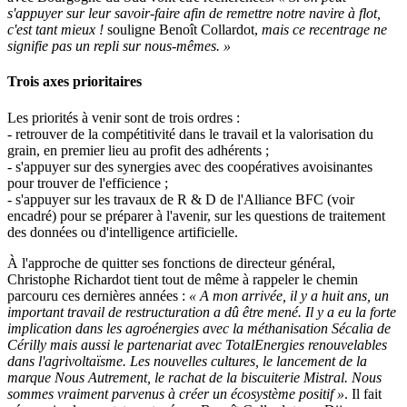
s'appuyer sur leur savoir-faire afin de remettre notre navire à flot,
c'est tant mieux !
souligne Benoît Collardot,
mais ce recentrage ne
signifie pas un repli sur nous-mêmes. »
Trois axes prioritaires
Les priorités à venir sont de trois ordres :
- retrouver de la compétitivité dans le travail et la valorisation du
grain, en premier lieu au profit des adhérents ;
- s'appuyer sur des synergies avec des coopératives avoisinantes
pour trouver de l'efficience ;
- s'appuyer sur les travaux de R & D de l'Alliance BFC (voir
encadré) pour se préparer à l'avenir, sur les questions de traitement
des données ou d'intelligence artificielle.
À l'approche de quitter ses fonctions de directeur général,
Christophe Richardot tient tout de même à rappeler le chemin
parcouru ces dernières années :
« A mon arrivée, il y a huit ans, un
important travail de restructuration a dû être mené. Il y a eu la forte
implication dans les agroénergies avec la méthanisation Sécalia de
Cérilly mais aussi le partenariat avec TotalEnergies renouvelables
dans l'agrivoltaïsme. Les nouvelles cultures, le lancement de la
marque Nous Autrement, le rachat de la biscuiterie Mistral. Nous
sommes vraiment parvenus à créer un écosystème positif »
. Il fait