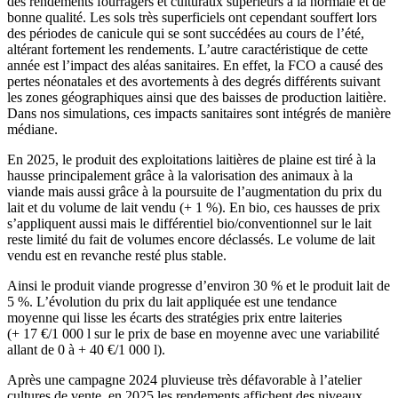
des rendements fourragers et culturaux supérieurs à la normale et de
bonne qualité. Les sols très superficiels ont cependant souffert lors
des périodes de canicule qui se sont succédées au cours de l’été,
altérant fortement les rendements. L’autre caractéristique de cette
année est l’impact des aléas sanitaires. En effet, la FCO a causé des
pertes néonatales et des avortements à des degrés différents suivant
les zones géographiques ainsi que des baisses de production laitière.
Dans nos simulations, ces impacts sanitaires sont intégrés de manière
médiane.
En 2025, le produit des exploitations laitières de plaine est tiré à la
hausse principalement grâce à la valorisation des animaux à la
viande mais aussi grâce à la poursuite de l’augmentation du prix du
lait et du volume de lait vendu (+ 1 %). En bio, ces hausses de prix
s’appliquent aussi mais le différentiel bio/conventionnel sur le lait
reste limité du fait de volumes encore déclassés. Le volume de lait
vendu est en revanche resté plus stable.
Ainsi le produit viande progresse d’environ 30 % et le produit lait de
5 %. L’évolution du prix du lait appliquée est une tendance
moyenne qui lisse les écarts des stratégies prix entre laiteries
(+ 17 €/1 000 l sur le prix de base en moyenne avec une variabilité
allant de 0 à + 40 €/1 000 l).
Après une campagne 2024 pluvieuse très défavorable à l’atelier
cultures de vente, en 2025 les rendements affichent des niveaux