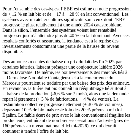
Pour l’ensemble des cas-types, l’EBE est estimé en nette progression
de + 12 % en lait bio et de + 17 à + 28 % en lait conventionnel. Les
systèmes avec un atelier cultures significatif sont ceux dont l’EBE
progresse le plus, relativement à une année 2024 catastrophique.
Dans le sillon, l’ensemble des systèmes voient leur rentabilité
progresser jusqu’à atteindre plus de 40 % en lait dominant. Avec ces
résultats confortés et rassurants, la tendance est à la reprise des
investissements consommant une partie de la hausse du revenu
disponible.
Des annonces récentes de baisse du prix du lait dès fin 2025 par
certaines laiteries, laissent présager une conjoncture laitière 2026
moins favorable. De même, les bouleversements des marchés liés à
la Dermatose Nodulaire Contagieuse et à la concurrence du
Mercosur pourraient se traduire par une baisse des prix des animaux.
En revanche, la filière lait bio connaît un rééquilibrage lié surtout à
la baisse de la production (-6,6 % sur 7 mois), alors que la demande
repart légèrement (+ 3 % de fabrications, + 4 % de ventes). La
restauration collective progresse nettement (+ 30 % de volumes),
dépassant 10 % de bio mais reste loin des 20 % prévus par la loi
Égalim. Le faible écart de prix avec le lait conventionnel fragilise les
producteurs, entraînant de nombreuses cessations d’activité (près de
160 prévues au niveau national d’ici mi-2026), ce qui devrait
continuer à tendre l’offre de lait bio.