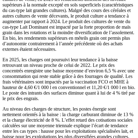
supérieurs à la normale excepté en sols superficiels (caractéristiques
du cas-type lait grandes cultures). Malgré des cours des céréales et
autres cultures de vente décevants, le produit culture a tendance à
augmenter par rapport à 2024. Le produit des cultures de vente du
cas-type Lait Dominant est impacté par la forte proportion de maïs
grain dans les rotations et la moindre diversification de l’assolement.
En bio, les rendements supérieurs en méteils grain ont permis plus
d’autonomie contrairement à l’année précédente où des achats
externes étaient nécessaires.
En 2025, les charges ont poursuivi leur tendance à la baisse
retrouvant un niveau proche de celui de 2022. Le prix des
concentrés enregistre une baisse moyenne d’environ 6,5 % avec une
consommation qui reste stable grâce à des fourrages de qualité. Les
frais vétérinaires sont impactés par la vaccination FCO et MHE à
hauteur de 4,60 €/1 000 l en conventionnel et 11,20 €/1 000 l en bio.
Le poste des intrants des surfaces diminue quant à lui de 4 % tiré par
le prix des engrais.
Au niveau des charges de structure, les postes énergie sont
nettement orientés à la baisse : la charge carburant diminue de 13 %
et la charge électricité de 8 %. L’effet retard des cotisations sociales
calculées sur une moyenne triennale explique l’écart de tendance
entre les cas types : hausse pour les exploitations spécialisées lait, et
baisse pour les exploitations les plus diversifiées grandes cultures.