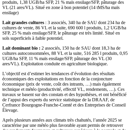
produits, 1,38 UGB/ha SFP, 21 % maïs ensilage/SFP, pâturage des
VL (21 ares/VL). Situé en zone à bon potentiel (14 tMS/ha maïs
ensilage)
Lait grandes cultures
: 3 associés, 340 ha de SAU dont 234 ha de
cultures de vente, 86 VL et la suite, 690 600 l produits, 1,2 UGB/ha
SFP, 25 % maïs ensilage/SFP, le pâturage est très limité. Situé en
sols superficiels à faible potentiel.
Lait dominant bio :
2 associés, 150 ha de SAU dont 18,3 ha de
cultures autoconsommées, 88 VL et la suite, 516 285 l produits, 0,95
UGB/ha SFP, 11 % maïs ensilage/SFP, pâturage des VL (30
ares/VL). Exploitation conduite en agriculture biologique.
L’objectif est d’estimer les tendances d’évolution des résultats
économiques des exploitations en fonction de la conjoncture
économique (prix de vente, coût des intrants, …) mais également
technique et météo (productivité, effectif VL, rendements, …). Ces
travaux se basent sur des constats et des hypothèses, et ont bénéficié
de l’appui des experts du service statistique de la DRAAF, de
Cerfrance Bourgogne-Franche-Comté et des Entreprises de Conseil
Élevage.
Après plusieurs années aux climats très chahutés, l’année 2025 se
caractérise par une météo plus favorable ayant permis de retrouver