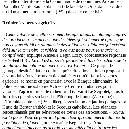
l'échelle du territoire de la Communauté de communes Auxonne
Pontailler Val de Saône, dans l'est de la Côte-d'Or et dans le cadre
du Plan alimentaire territorial (PAT) de cette collectivité.
Réduire les pertes agricoles
« Cette volonté de mettre sur pied des opérations de glanage auprès
des producteurs locaux est une des idées qui ont émergé après que
nous ayons établi un diagnostic des initiatives solidaires qui existent
déjà sur le territoire, et réfléchi à ce que nous pourrions créer en
complément,
explique Amaëlle Begin-Loisy, coordinatrice régionale
de Solaal BFC.
Le but est aussi de permettre à tous les acteurs de la
solidarité alimentaire de mieux se coordonner. »
Ce projet de
glanage, destiné à lutter contre la précarité alimentaire en proposant
des produits frais, locaux et de qualité, et en réduisant les pertes
agricoles, se monte en partenariat avec la Banque alimentaire, le
pôle d'économie solidaire Active, le Centre d'initiatives pour
valoriser l'agriculture et le milieu rural (Civam) Le Serpolet, dans le
Jura, les épiceries sociales Le P'tit coup de Pouce (Auxonne) et
L'Entraide cantonale (Pontailler), l'association de jardins partagés La
Hutte du Berger (Athée) et le Secours catholique. Les glanages
seront réalisés par les bénévoles de toutes ces associations.
« Solaal
est la porte d'entrée pour tout producteur qui souhaiterait donner la
possibilité de glaner,
ajoute Amaëlle Begin-Loisy.
Nous
contacterons tous nos partenaires associatifs afin de trouver les