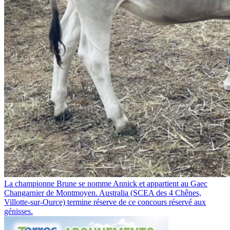
La championne Brune se nomme Annick et appartient au Gaec
Changarnier de Montmoyen. Australia (SCEA des 4 Chênes,
Villotte-sur-Ource) termine réserve de ce concours réservé aux
génisses.