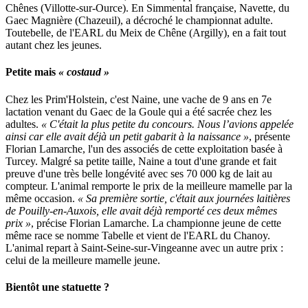
Chênes (Villotte-sur-Ource). En Simmental française, Navette, du
Gaec Magnière (Chazeuil), a décroché le championnat adulte.
Toutebelle, de l'EARL du Meix de Chêne (Argilly), en a fait tout
autant chez les jeunes.
Petite mais
« costaud »
Chez les Prim'Holstein, c'est Naine, une vache de 9 ans en 7e
lactation venant du Gaec de la Goule qui a été sacrée chez les
adultes.
« C'était la plus petite du concours. Nous l’avions appelée
ainsi car elle avait déjà un petit gabarit à la naissance »
, présente
Florian Lamarche, l'un des associés de cette exploitation basée à
Turcey. Malgré sa petite taille, Naine a tout d'une grande et fait
preuve d'une très belle longévité avec ses 70 000 kg de lait au
compteur. L'animal remporte le prix de la meilleure mamelle par la
même occasion.
« Sa première sortie, c'était aux journées laitières
de Pouilly-en-Auxois, elle avait déjà remporté ces deux mêmes
prix »
, précise Florian Lamarche. La championne jeune de cette
même race se nomme Tabelle et vient de l'EARL du Chanoy.
L'animal repart à Saint-Seine-sur-Vingeanne avec un autre prix :
celui de la meilleure mamelle jeune.
Bientôt une statuette ?