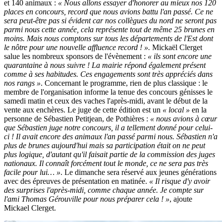
et 140 animaux :
« Nous allons essayer d'honorer au mieux nos 120
places en concours, record que nous avions battu l'an passé. Ce ne
sera peut-être pas si évident car nos collègues du nord ne seront pas
parmi nous cette année, cela représente tout de même 25 brunes en
moins. Mais nous comptons sur tous les départements de l'Est dont
le nôtre pour une nouvelle affluence record ! ».
Mickaël Clerget
salue les nombreux sponsors de l'évènement :
« ils sont encore une
quarantaine à nous suivre ! La mairie répond également présent
comme à ses habitudes. Ces engagements sont très appréciés dans
nos rangs »
. Concernant le programme, rien de plus classique : le
membre de l'organisation informe la tenue des concours génisses le
samedi matin et ceux des vaches l'après-midi, avant le début de la
vente aux enchères. Le juge de cette édition est un
« local »
en la
personne de Sébastien Petitjean, de Pothières :
« nous avions à cœur
que Sébastien juge notre concours, il a tellement donné pour celui-
ci ! Il avait encore des animaux l'an passé parmi nous. Sébastien n'a
plus de brunes aujourd'hui mais sa participation était on ne peut
plus logique, d'autant qu'il faisait partie de la commission des juges
nationaux. Il connaît forcément tout le monde, ce ne sera pas très
facile pour lui… »
. Le dimanche sera réservé aux jeunes générations
avec des épreuves de présentation en matinée.
« Il risque d'y avoir
des surprises l'après-midi, comme chaque année. Je compte sur
l'ami Thomas Gérouville pour nous préparer cela ! »
, ajoute
Mickael Clerget.