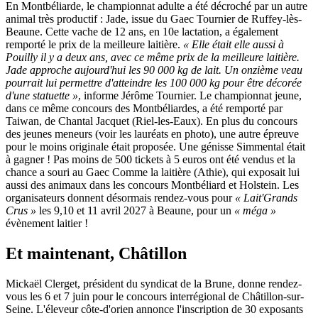
En Montbéliarde, le championnat adulte a été décroché par un autre
animal très productif : Jade, issue du Gaec Tournier de Ruffey-lès-
Beaune. Cette vache de 12 ans, en 10e lactation, a également
remporté le prix de la meilleure laitière.
« Elle était elle aussi à
Pouilly il y a deux ans, avec ce même prix de la meilleure laitière.
Jade approche aujourd'hui les 90 000 kg de lait. Un onzième veau
pourrait lui permettre d'atteindre les 100 000 kg pour être décorée
d'une statuette »
, informe Jérôme Tournier. Le championnat jeune,
dans ce même concours des Montbéliardes, a été remporté par
Taiwan, de Chantal Jacquet (Riel-les-Eaux). En plus du concours
des jeunes meneurs (voir les lauréats en photo), une autre épreuve
pour le moins originale était proposée. Une génisse Simmental était
à gagner ! Pas moins de 500 tickets à 5 euros ont été vendus et la
chance a souri au Gaec Comme la laitière (Athie), qui exposait lui
aussi des animaux dans les concours Montbéliard et Holstein. Les
organisateurs donnent désormais rendez-vous pour
« Lait'Grands
Crus »
les 9,10 et 11 avril 2027 à Beaune, pour un
« méga »
évènement laitier !
Et maintenant, Châtillon
Mickaël Clerget, président du syndicat de la Brune, donne rendez-
vous les 6 et 7 juin pour le concours interrégional de Châtillon-sur-
Seine. L'éleveur côte-d'orien annonce l'inscription de 30 exposants