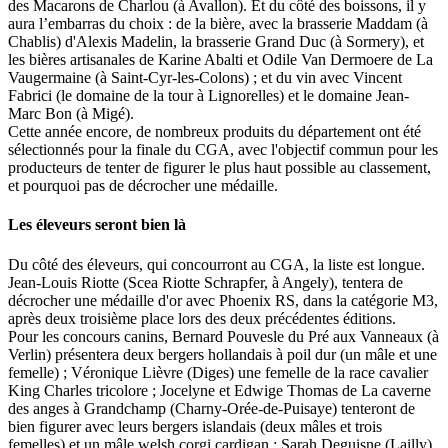
des Macarons de Charlou (à Avallon). Et du côté des boissons, il y
aura l’embarras du choix : de la bière, avec la brasserie Maddam (à
Chablis) d'Alexis Madelin, la brasserie Grand Duc (à Sormery), et
les bières artisanales de Karine Abalti et Odile Van Dermoere de La
Vaugermaine (à Saint-Cyr-les-Colons) ; et du vin avec Vincent
Fabrici (le domaine de la tour à Lignorelles) et le domaine Jean-
Marc Bon (à Migé).
Cette année encore, de nombreux produits du département ont été
sélectionnés pour la finale du CGA, avec l'objectif commun pour les
producteurs de tenter de figurer le plus haut possible au classement,
et pourquoi pas de décrocher une médaille.
Les éleveurs seront bien là
Du côté des éleveurs, qui concourront au CGA, la liste est longue.
Jean-Louis Riotte (Scea Riotte Schrapfer, à Angely), tentera de
décrocher une médaille d'or avec Phoenix RS, dans la catégorie M3,
après deux troisième place lors des deux précédentes éditions.
Pour les concours canins, Bernard Pouvesle du Pré aux Vanneaux (à
Verlin) présentera deux bergers hollandais à poil dur (un mâle et une
femelle) ; Véronique Lièvre (Diges) une femelle de la race cavalier
King Charles tricolore ; Jocelyne et Edwige Thomas de La caverne
des anges à Grandchamp (Charny-Orée-de-Puisaye) tenteront de
bien figurer avec leurs bergers islandais (deux mâles et trois
femelles) et un mâle welsh corgi cardigan ; Sarah Deguisne (Lailly)