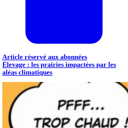
Article réservé aux abonnées
Élevage : les prairies impactées par les
aléas climatiques