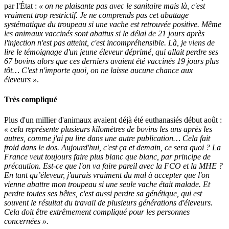
par l'État :
« on ne plaisante pas avec le sanitaire mais là, c'est
vraiment trop restrictif. Je ne comprends pas cet abattage
systématique du troupeau si une vache est retrouvée positive. Même
les animaux vaccinés sont abattus si le délai de 21 jours après
l'injection n'est pas atteint, c'est incompréhensible. Là, je viens de
lire le témoignage d'un jeune éleveur déprimé, qui allait perdre ses
67 bovins alors que ces derniers avaient été vaccinés 19 jours plus
tôt… C'est n'importe quoi, on ne laisse aucune chance aux
éleveurs »
.
Très compliqué
Plus d'un millier d'animaux avaient déjà été euthanasiés début août :
« cela représente plusieurs kilomètres de bovins les uns après les
autres, comme j'ai pu lire dans une autre publication… Cela fait
froid dans le dos. Aujourd'hui, c'est ça et demain, ce sera quoi ? La
France veut toujours faire plus blanc que blanc, par principe de
précaution. Est-ce que l'on va faire pareil avec la FCO et la MHE ?
En tant qu’éleveur, j'aurais vraiment du mal à accepter que l'on
vienne abattre mon troupeau si une seule vache était malade. Et
perdre toutes ses bêtes, c'est aussi perdre sa génétique, qui est
souvent le résultat du travail de plusieurs générations d'éleveurs.
Cela doit être extrêmement compliqué pour les personnes
concernées ».