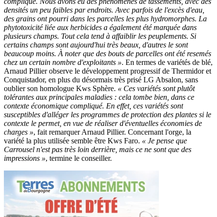
compliqué. Nous avons eu des phénomènes de tassements, avec des
densités un peu faibles par endroits. Avec parfois de l'excès d'eau,
des grains ont pourri dans les parcelles les plus hydromorphes. La
phytotoxicité liée aux herbicides a également été marquée dans
plusieurs champs. Tout cela tend à affaiblir les peuplements. Si
certains champs sont aujourd'hui très beaux, d'autres le sont
beaucoup moins. À noter que des bouts de parcelles ont été resemés
chez un certain nombre d'exploitants »
. En termes de variétés de blé,
Arnaud Pillier observe le développement progressif de Thermidor et
Conquistador, en plus du désormais très prisé LG Absalon, sans
oublier son homologue Kws Sphère.
« Ces variétés sont plutôt
tolérantes aux principales maladies : cela tombe bien, dans ce
contexte économique compliqué. En effet, ces variétés sont
susceptibles d'alléger les programmes de protection des plantes si le
contexte le permet, en vue de réaliser d'éventuelles économies de
charges »
, fait remarquer Arnaud Pillier. Concernant l'orge, la
variété la plus utilisée semble être Kws Faro.
« Je pense que
Carrousel n'est pas très loin derrière, mais ce ne sont que des
impressions »
, termine le conseiller.