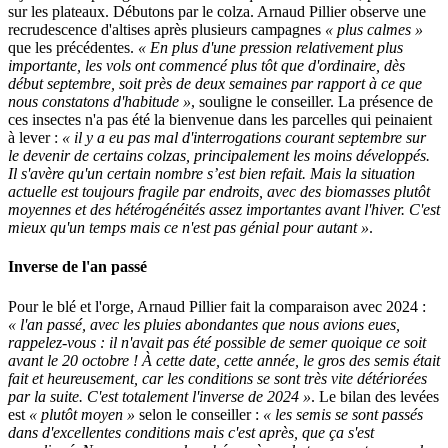
sur les plateaux. Débutons par le colza. Arnaud Pillier observe une
recrudescence d'altises après plusieurs campagnes
« plus calmes »
que les précédentes.
« En plus d'une pression relativement plus
importante, les vols ont commencé plus tôt que d'ordinaire, dès
début septembre, soit près de deux semaines par rapport à ce que
nous constatons d'habitude »
, souligne le conseiller. La présence de
ces insectes n'a pas été la bienvenue dans les parcelles qui peinaient
à lever :
« il y a eu pas mal d'interrogations courant septembre sur
le devenir de certains colzas, principalement les moins développés.
Il s'avère qu'un certain nombre s’est bien refait. Mais la situation
actuelle est toujours fragile par endroits, avec des biomasses plutôt
moyennes et des hétérogénéités assez importantes avant l'hiver. C'est
mieux qu'un temps mais ce n'est pas génial pour autant »
.
Inverse de l'an passé
Pour le blé et l'orge, Arnaud Pillier fait la comparaison avec 2024 :
« l'an passé, avec les pluies abondantes que nous avions eues,
rappelez-vous : il n'avait pas été possible de semer quoique ce soit
avant le 20 octobre ! À cette date, cette année, le gros des semis était
fait et heureusement, car les conditions se sont très vite détériorées
par la suite. C'est totalement l'inverse de 2024 »
. Le bilan des levées
est
« plutôt moyen »
selon le conseiller :
« les semis se sont passés
dans d'excellentes conditions mais c'est après, que ça s'est