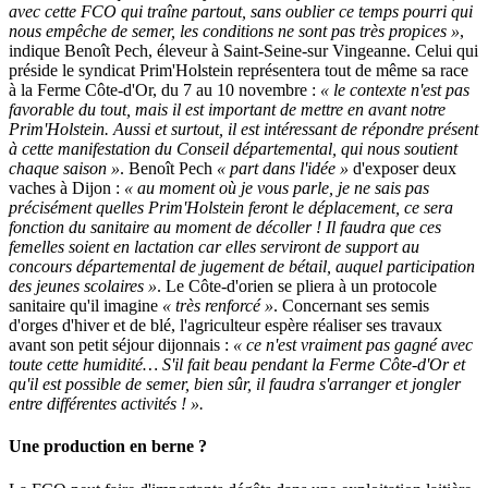
avec cette FCO qui traîne partout, sans oublier ce temps pourri qui
nous empêche de semer, les conditions ne sont pas très propices »
,
indique Benoît Pech, éleveur à Saint-Seine-sur Vingeanne. Celui qui
préside le syndicat Prim'Holstein représentera tout de même sa race
à la Ferme Côte-d'Or, du 7 au 10 novembre :
« le contexte n'est pas
favorable du tout, mais il est important de mettre en avant notre
Prim'Holstein. Aussi et surtout, il est intéressant de répondre présent
à cette manifestation du Conseil départemental, qui nous soutient
chaque saison »
. Benoît Pech
« part dans l'idée »
d'exposer deux
vaches à Dijon :
« au moment où je vous parle, je ne sais pas
précisément quelles Prim'Holstein feront le déplacement, ce sera
fonction du sanitaire au moment de décoller ! Il faudra que ces
femelles soient en lactation car elles serviront de support au
concours départemental de jugement de bétail, auquel participation
des jeunes scolaires »
. Le Côte-d'orien se pliera à un protocole
sanitaire qu'il imagine
« très renforcé »
. Concernant ses semis
d'orges d'hiver et de blé, l'agriculteur espère réaliser ses travaux
avant son petit séjour dijonnais :
« ce n'est vraiment pas gagné avec
toute cette humidité… S'il fait beau pendant la Ferme Côte-d'Or et
qu'il est possible de semer, bien sûr, il faudra s'arranger et jongler
entre différentes activités ! ».
Une production en berne ?