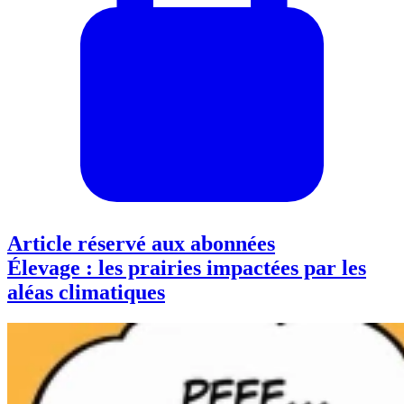
Article réservé aux abonnées
Élevage : les prairies impactées par les
aléas climatiques