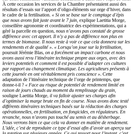
À cette occasion les services de la Chambre présentaient aussi des
résultats d’essais sur l’apport d’oligo-éléments sur orge d’hiver, dans
le cadre de la fertilisation.
« Si on se base sur le comptage d’épis
que nous avons fait juste avant le 7 juin,
explique Laetitia Morge,
conseillère agronomie et coordinatrice des expérimentations, qui a
géré la parcelle en question,
nous n’avons pas constaté de grosse
différence avec cet apport. Il n’y a pas de différence non plus en
termes de biomasse. Il nous reste à voir ce que cela donnera sur les
rendements et de qualité »
.
« Lorsqu’on joue sur la fertilisation,
poursuit Jérémie Blas,
on a forcément un impact carbone et nous
avons aussi revu l’itinéraire technique propre aux orges, avec des
leviers potentiels et comment il est possible d’adapter ces cultures
par rapport au changement climatique. Les agriculteurs présents à
cette journée en ont véritablement pris conscience »
. Cette
adaptation de l’itinéraire technique de l’orge de printemps, que
donne-t-il ?
« Face au risque de potentiel de rendement limité en
raison de jours chauds au moment du remplissage du grain,
souligne Laetitia Morge,
il va falloir ajuster ses charges afin
d’optimiser la marge brute en fin de course. Nous avons donc testé
différents itinéraires techniques basés sur la réduction des charges
opérationnelles, en fertilisation, en fongicides, en régulateurs. En
revanche, nous n’avons pas touché au semis et au désherbage.
Nous verrons bien ce que cela va donner en matière de rendement.
L’idée, c’est de reproduire ce type d’essai afin d’avoir un aperçu sur
la rotation sur plusieurs années. Ce qui ressort pour l’instant, c’est