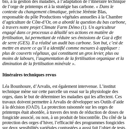
bio, à la gestion des maladies, à l’adaptation de l’itinéraire technique
de l’orge de printemps et à la stratégie bas carbone.
« Dans le
contexte du changement climatique,
précise Jérémie Blas,
responsable du pôle Productions végétales annuelles à la Chambre
d’agriculture de Côte-d’Or,
on a abordé la question du bas carbone,
à travers notre projet Climate Farm Démo (1). Un agriculteur
engagé dans ce processus a détaillé ses actions en matière de
fertilisation, lui permettant de réduire ses émissions de Gaz à effet
de serre (GES). Il a réalisé un audit bas carbone. Son but, c’est de
mettre en œuvre ce qu’il a identifié comme mesures à appliquer :
plus de couverts végétaux, qui constituent un gros levier, plus ou
moins de labours, l’augmentation de la fertilisation organique et la
diminution de la fertilisation minérale »
.
Itinéraires techniques revus
Léa Bounhoure, d’Arvalis, est également intervenue. L’institut
technique mène sur cette parcelle un essai sur la physiologie des
orges, dans le but de déterminer les maladies qui les affectent. Ces
travaux doivent permettre à Arvalis de développer ses Outils d’aide
à la décision (OAD). La protection raisonnée sur les orges de
printemps était abordée, à travers des tests de réduction de doses de
fongicide associé, ou non, à un produit de biocontrôle. Du côté de la
protection des orges d’hiver, l’efficacité des programmes fongicides
sur deux sensibilités variétales contrastées a aussi fait l’objet de tests.