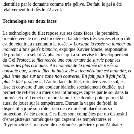
identifiée par le domaine comme très gélive. De fait, le gel a été
relativement fort dès le 22 avril.
Technologie sur deux faces
La technologie du filet repose sur ses deux faces : la première,
orientée vers le ciel, est tricotée en bandelettes très serrées et son rôle
est de retenir au maximum la rosée.
« Lorsque la rosée va tomber au
moment d’une gelée blanche,
explique Xavier Macle, responsable
de produits au sein d’Alphatex et qui a supervisé le développement
du Gel Protect,
le filet recrée une couverture de survie pour les
heures les plus critiques. Au moment de la tombée de rosée on
constate que, sous le filet, la baisse de la température est moindre, et
plus lente que sur une zone non couverte. En fait, plus il fait froid,
plus le filet protège »
. L’autre face du filet, orientée vers le sol, est
lisse et couverte d’une couleur blanche spécialement étudiée, qui
permet de refléter au mieux les infrarouges captés par le sol dans la
journée et qu’il émet en retour la nuit. Ce dernier point permet là
aussi de jouer sur la température. Durant la vague de froid, le
dispositif a joué son rôle : rien de ce qui était placé sous sa
protection n’a été perdu. Ces filets sont complétés par un dispositif
d’enregistreurs numériques qui captent les températures et
l’hygrométrie. Un ensemble de données précieux pour Alphatex.