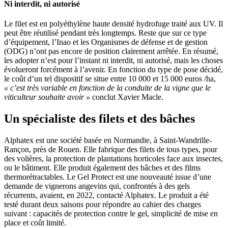
Ni interdit, ni autorisé
Le filet est en polyéthylène haute densité hydrofuge traité aux UV. Il
peut être réutilisé pendant très longtemps. Reste que sur ce type
d’équipement, l’Inao et les Organismes de défense et de gestion
(ODG) n’ont pas encore de position clairement arrêtée. En résumé,
les adopter n’est pour l’instant ni interdit, ni autorisé, mais les choses
évolueront forcément à l’avenir. En fonction du type de pose décidé,
le coût d’un tel dispositif se situe entre 10 000 et 15 000 euros /ha,
« c’est très variable en fonction de la conduite de la vigne que le
viticulteur souhaite avoir »
conclut Xavier Macle.
Un spécialiste des filets et des bâches
Alphatex est une société basée en Normandie, à Saint-Wandrille-
Rançon, près de Rouen. Elle fabrique des filets de tous types, pour
des volières, la protection de plantations horticoles face aux insectes,
ou le bâtiment. Elle produit également des bâches et des films
thermorétractables. Le Gel Protect est une nouveauté issue d’une
demande de vignerons angevins qui, confrontés à des gels
récurrents, avaient, en 2022, contacté Alphatex. Le produit a été
testé durant deux saisons pour répondre au cahier des charges
suivant : capacités de protection contre le gel, simplicité de mise en
place et coût limité.