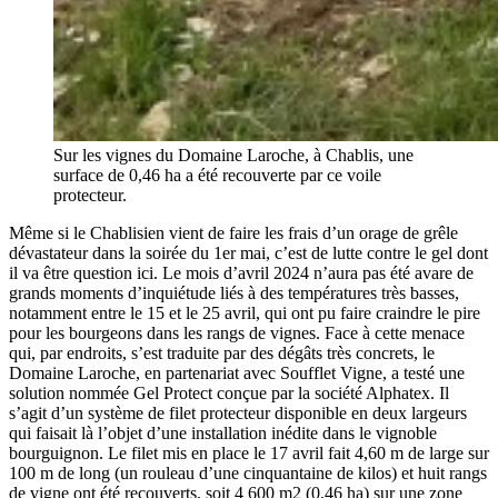
Sur les vignes du Domaine Laroche, à Chablis, une
surface de 0,46 ha a été recouverte par ce voile
protecteur.
Même si le Chablisien vient de faire les frais d’un orage de grêle
dévastateur dans la soirée du 1er mai, c’est de lutte contre le gel dont
il va être question ici. Le mois d’avril 2024 n’aura pas été avare de
grands moments d’inquiétude liés à des températures très basses,
notamment entre le 15 et le 25 avril, qui ont pu faire craindre le pire
pour les bourgeons dans les rangs de vignes. Face à cette menace
qui, par endroits, s’est traduite par des dégâts très concrets, le
Domaine Laroche, en partenariat avec Soufflet Vigne, a testé une
solution nommée Gel Protect conçue par la société Alphatex. Il
s’agit d’un système de filet protecteur disponible en deux largeurs
qui faisait là l’objet d’une installation inédite dans le vignoble
bourguignon. Le filet mis en place le 17 avril fait 4,60 m de large sur
100 m de long (un rouleau d’une cinquantaine de kilos) et huit rangs
de vigne ont été recouverts, soit 4 600 m2 (0,46 ha) sur une zone