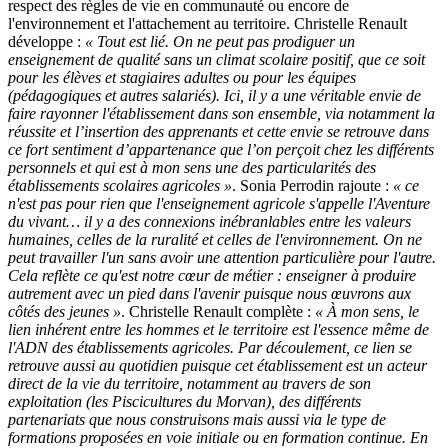
respect des règles de vie en communauté ou encore de
l'environnement et l'attachement au territoire. Christelle Renault
développe :
« Tout est lié. On ne peut pas prodiguer un
enseignement de qualité sans un climat scolaire positif, que ce soit
pour les élèves et stagiaires adultes ou pour les équipes
(pédagogiques et autres salariés). Ici, il y a une véritable envie de
faire rayonner l'établissement dans son ensemble, via notamment la
réussite et l’insertion des apprenants et cette envie se retrouve dans
ce fort sentiment d’appartenance que l’on perçoit chez les différents
personnels et qui est à mon sens une des particularités des
établissements scolaires agricoles »
. Sonia Perrodin rajoute :
« ce
n'est pas pour rien que l'enseignement agricole s'appelle l'Aventure
du vivant… il y a des connexions inébranlables entre les valeurs
humaines, celles de la ruralité et celles de l'environnement. On ne
peut travailler l'un sans avoir une attention particulière pour l'autre.
Cela reflète ce qu'est notre cœur de métier : enseigner à produire
autrement avec un pied dans l'avenir puisque nous œuvrons aux
côtés des jeunes »
. Christelle Renault complète :
« À mon sens, le
lien inhérent entre les hommes et le territoire est l'essence même de
l'ADN des établissements agricoles. Par découlement, ce lien se
retrouve aussi au quotidien puisque cet établissement est un acteur
direct de la vie du territoire, notamment au travers de son
exploitation (les Piscicultures du Morvan), des différents
partenariats que nous construisons mais aussi via le type de
formations proposées en voie initiale ou en formation continue. En