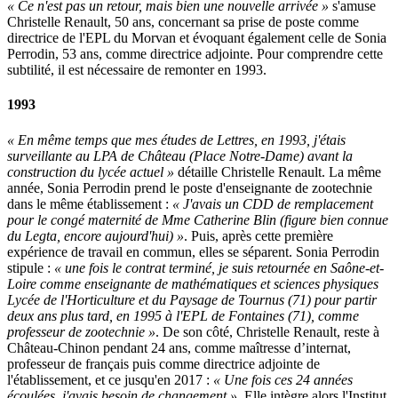
« Ce n'est pas un retour, mais bien une nouvelle arrivée »
s'amuse
Christelle Renault, 50 ans, concernant sa prise de poste comme
directrice de l'EPL du Morvan et évoquant également celle de Sonia
Perrodin, 53 ans, comme directrice adjointe. Pour comprendre cette
subtilité, il est nécessaire de remonter en 1993.
1993
« En même temps que mes études de Lettres, en 1993, j'étais
surveillante au LPA de Château (Place Notre-Dame) avant la
construction du lycée actuel »
détaille Christelle Renault. La même
année, Sonia Perrodin prend le poste d'enseignante de zootechnie
dans le même établissement :
« J'avais un CDD de remplacement
pour le congé maternité de Mme Catherine Blin (figure bien connue
du Legta, encore aujourd'hui) »
. Puis, après cette première
expérience de travail en commun, elles se séparent. Sonia Perrodin
stipule :
« une fois le contrat terminé, je suis retournée en Saône-et-
Loire comme enseignante de mathématiques et sciences physiques
Lycée de l'Horticulture et du Paysage de Tournus (71) pour partir
deux ans plus tard, en 1995 à l'EPL de Fontaines (71), comme
professeur de zootechnie »
. De son côté, Christelle Renault, reste à
Château-Chinon pendant 24 ans, comme maîtresse d’internat,
professeur de français puis comme directrice adjointe de
l'établissement, et ce jusqu'en 2017 :
« Une fois ces 24 années
écoulées, j'avais besoin de changement »
. Elle intègre alors l'Institut