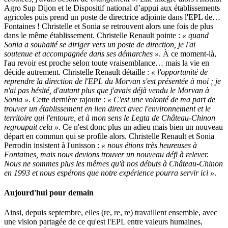
Agro Sup Dijon et le Dispositif national d’appui aux établissements
agricoles puis prend un poste de directrice adjointe dans l'EPL de…
Fontaines ! Christelle et Sonia se retrouvent alors une fois de plus
dans le même établissement. Christelle Renault pointe :
« quand
Sonia a souhaité se diriger vers un poste de direction, je l'ai
soutenue et accompagnée dans ses démarches »
. À ce moment-là,
l'au revoir est proche selon toute vraisemblance… mais la vie en
décide autrement. Christelle Renault détaille :
« l'opportunité de
reprendre la direction de l'EPL du Morvan s'est présentée à moi ; je
n'ai pas hésité, d'autant plus que j'avais déjà vendu le Morvan à
Sonia »
. Cette dernière rajoute :
« C'est une volonté de ma part de
trouver un établissement en lien direct avec l'environnement et le
territoire qui l'entoure, et à mon sens le Legta de Château-Chinon
regroupait cela »
. Ce n'est donc plus un adieu mais bien un nouveau
départ en commun qui se profile alors. Christelle Renault et Sonia
Perrodin insistent à l'unisson :
« nous étions très heureuses à
Fontaines, mais nous devions trouver un nouveau défi à relever.
Nous ne sommes plus les mêmes qu'à nos débuts à Château-Chinon
en 1993 et nous espérons que notre expérience pourra servir ici »
.
Aujourd'hui pour demain
Ainsi, depuis septembre, elles (re, re, re) travaillent ensemble, avec
une vision partagée de ce qu'est l'EPL entre valeurs humaines,