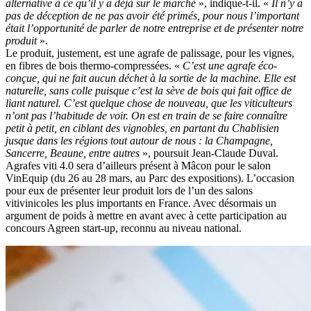
alternative à ce qu’il y a déjà sur le marché
», indique-t-il. «
Il n’y a
pas de déception de ne pas avoir été primés, pour nous l’important
était l’opportunité de parler de notre entreprise et de présenter notre
produit
».
Le produit, justement, est une agrafe de palissage, pour les vignes,
en fibres de bois thermo-compressées. «
C’est une agrafe éco-
conçue, qui ne fait aucun déchet à la sortie de la machine. Elle est
naturelle, sans colle puisque c’est la sève de bois qui fait office de
liant naturel. C’est quelque chose de nouveau, que les viticulteurs
n’ont pas l’habitude de voir. On est en train de se faire connaître
petit à petit, en ciblant des vignobles, en partant du Chablisien
jusque dans les régions tout autour de nous : la Champagne,
Sancerre, Beaune, entre autres
», poursuit Jean-Claude Duval.
Agrafes viti 4.0 sera d’ailleurs présent à Mâcon pour le salon
VinEquip (du 26 au 28 mars, au Parc des expositions). L’occasion
pour eux de présenter leur produit lors de l’un des salons
vitivinicoles les plus importants en France. Avec désormais un
argument de poids à mettre en avant avec à cette participation au
concours Agreen start-up, reconnu au niveau national.