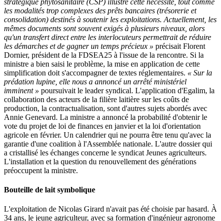
stratégique phytosanitaire (CSP) illustre cette nécessité, tout comme
les modalités trop complexes des prêts bancaires (trésorerie et
consolidation) destinés à soutenir les exploitations. Actuellement, les
mêmes documents sont souvent exigés à plusieurs niveaux, alors
qu'un transfert direct entre les interlocuteurs permettrait de réduire
les démarches et de gagner un temps précieux »
précisait Florent
Dornier, président de la FDSEA25 à l'issue de la rencontre. Si la
ministre a bien saisi le problème, la mise en application de cette
simplification doit s'accompagner de textes réglementaires.
« Sur la
prédation lupine, elle nous a annoncé un arrêté ministériel
imminent »
poursuivait le leader syndical. L'application d'Egalim, la
collaboration des acteurs de la filière laitière sur les coûts de
production, la contractualisation, sont d'autres sujets abordés avec
Annie Genevard. La ministre a annoncé la probabilité d'obtenir le
vote du projet de loi de finances en janvier et la loi d'orientation
agricole en février. Un calendrier qui ne pourra être tenu qu'avec la
garantie d'une coalition à l'Assemblée nationale. L'autre dossier qui
a cristallisé les échanges concerne le syndicat Jeunes agriculteurs.
L'installation et la question du renouvellement des générations
préoccupent la ministre.
Bouteille de lait symbolique
L'exploitation de Nicolas Girard n'avait pas été choisie par hasard. À
34 ans, le jeune agriculteur, avec sa formation d'ingénieur agronome