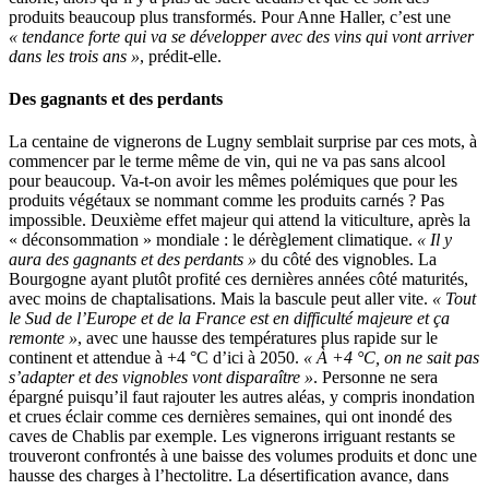
produits beaucoup plus transformés. Pour Anne Haller, c’est une
« tendance forte qui va se développer avec des vins qui vont arriver
dans les trois ans »
, prédit-elle.
Des gagnants et des perdants
La centaine de vignerons de Lugny semblait surprise par ces mots, à
commencer par le terme même de vin, qui ne va pas sans alcool
pour beaucoup. Va-t-on avoir les mêmes polémiques que pour les
produits végétaux se nommant comme les produits carnés ? Pas
impossible. Deuxième effet majeur qui attend la viticulture, après la
« déconsommation » mondiale : le dérèglement climatique.
« Il y
aura des gagnants et des perdants »
du côté des vignobles. La
Bourgogne ayant plutôt profité ces dernières années côté maturités,
avec moins de chaptalisations. Mais la bascule peut aller vite.
« Tout
le Sud de l’Europe et de la France est en difficulté majeure et ça
remonte »
, avec une hausse des températures plus rapide sur le
continent et attendue à +4 °C d’ici à 2050.
« À +4 °C, on ne sait pas
s’adapter et des vignobles vont disparaître »
. Personne ne sera
épargné puisqu’il faut rajouter les autres aléas, y compris inondation
et crues éclair comme ces dernières semaines, qui ont inondé des
caves de Chablis par exemple. Les vignerons irriguant restants se
trouveront confrontés à une baisse des volumes produits et donc une
hausse des charges à l’hectolitre. La désertification avance, dans