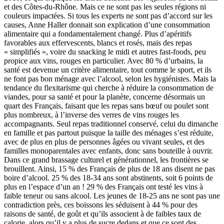
et des Côtes-du-Rhône. Mais ce ne sont pas les seules régions ni
couleurs impactées. Si tous les experts ne sont pas d’accord sur les
causes, Anne Haller donnait son explication d’une consommation
alimentaire qui a fondamentalement changé. Plus d’apéritifs
favorables aux effervescents, blancs et rosés, mais des repas
« simplifiés », voire du snacking le midi et autres fast-foods, peu
propice aux vins, rouges en particulier. Avec 80 % d’urbains, la
santé est devenue un critère alimentaire, tout comme le sport, et ils
ne font pas bon ménage avec l’alcool, selon les hygiénistes. Mais la
tendance du flexitarisme qui cherche à réduire la consommation de
viandes, pour sa santé et pour la planète, concerne désormais un
quart des Français, faisant que les repas sans bœuf ou poulet sont
plus nombreux, à l’inverse des verres de vins rouges les
accompagnants. Seul repas traditionnel conservé, celui du dimanche
en famille et pas partout puisque la taille des ménages s’est réduite,
avec de plus en plus de personnes âgées ou vivant seules, et des
familles monoparentales avec enfants, donc sans bouteille à ouvrir.
Dans ce grand brassage culturel et générationnel, les frontières se
brouillent. Ainsi, 15 % des Français de plus de 18 ans disent ne pas
boire d’alcool. 25 % des 18-34 ans sont abstinents, soit 6 points de
plus en l’espace d’un an ! 29 % des Français ont testé les vins à
faible teneur ou sans alcool. Les jeunes de 18-25 ans ne sont pas une
contradiction près, ces boissons les séduisent à 44 % pour des
raisons de santé, de goût et qu’ils associent à de faibles taux de
calorie, alors qu’il y a plus de sucre dedans et que ce sont des