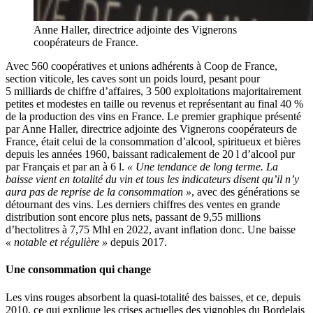
Anne Haller, directrice adjointe des Vignerons
coopérateurs de France.
Avec 560 coopératives et unions adhérents à Coop de France,
section viticole, les caves sont un poids lourd, pesant pour
5 milliards de chiffre d’affaires, 3 500 exploitations majoritairement
petites et modestes en taille ou revenus et représentant au final 40 %
de la production des vins en France. Le premier graphique présenté
par Anne Haller, directrice adjointe des Vignerons coopérateurs de
France, était celui de la consommation d’alcool, spiritueux et bières
depuis les années 1960, baissant radicalement de 20 l d’alcool pur
par Français et par an à 6 l.
« Une tendance de long terme. La
baisse vient en totalité du vin et tous les indicateurs disent qu’il n’y
aura pas de reprise de la consommation »
, avec des générations se
détournant des vins. Les derniers chiffres des ventes en grande
distribution sont encore plus nets, passant de 9,55 millions
d’hectolitres à 7,75 Mhl en 2022, avant inflation donc. Une baisse
« notable et régulière »
depuis 2017.
Une consommation qui change
Les vins rouges absorbent la quasi-totalité des baisses, et ce, depuis
2010, ce qui explique les crises actuelles des vignobles du Bordelais