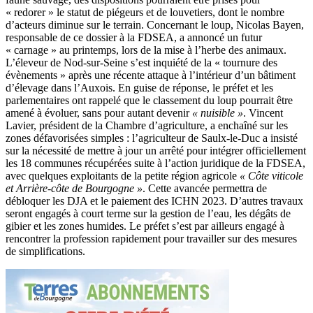
« redorer » le statut de piégeurs et de louvetiers, dont le nombre
d’acteurs diminue sur le terrain. Concernant le loup, Nicolas Bayen,
responsable de ce dossier à la FDSEA, a annoncé un futur
« carnage » au printemps, lors de la mise à l’herbe des animaux.
L’éleveur de Nod-sur-Seine s’est inquiété de la « tournure des
évènements » après une récente attaque à l’intérieur d’un bâtiment
d’élevage dans l’Auxois. En guise de réponse, le préfet et les
parlementaires ont rappelé que le classement du loup pourrait être
amené à évoluer, sans pour autant devenir
« nuisible »
. Vincent
Lavier, président de la Chambre d’agriculture, a enchaîné sur les
zones défavorisées simples : l’agriculteur de Saulx-le-Duc a insisté
sur la nécessité de mettre à jour un arrêté pour intégrer officiellement
les 18 communes récupérées suite à l’action juridique de la FDSEA,
avec quelques exploitants de la petite région agricole
« Côte viticole
et Arrière-côte de Bourgogne »
. Cette avancée permettra de
débloquer les DJA et le paiement des ICHN 2023. D’autres travaux
seront engagés à court terme sur la gestion de l’eau, les dégâts de
gibier et les zones humides. Le préfet s’est par ailleurs engagé à
rencontrer la profession rapidement pour travailler sur des mesures
de simplifications.