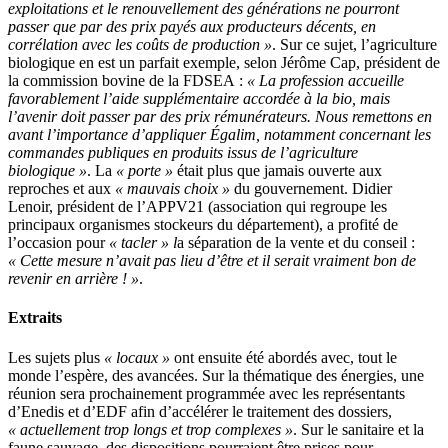
exploitations et le renouvellement des générations ne pourront
passer que par des prix payés aux producteurs décents, en
corrélation avec les coûts de production »
. Sur ce sujet, l’agriculture
biologique en est un parfait exemple, selon Jérôme Cap, président de
la commission bovine de la FDSEA :
« La profession accueille
favorablement l’aide supplémentaire accordée à la bio, mais
l’avenir doit passer par des prix rémunérateurs. Nous remettons en
avant l’importance d’appliquer Égalim, notamment concernant les
commandes publiques en produits issus de l’agriculture
biologique »
. La
« porte »
était plus que jamais ouverte aux
reproches et aux
« mauvais choix »
du gouvernement. Didier
Lenoir, président de l’APPV21 (association qui regroupe les
principaux organismes stockeurs du département), a profité de
l’occasion pour
« tacler » l
a séparation de la vente et du conseil :
« Cette mesure n’avait pas lieu d’être et il serait vraiment bon de
revenir en arrière ! »
.
Extraits
Les sujets plus
« locaux »
ont ensuite été abordés avec, tout le
monde l’espère, des avancées. Sur la thématique des énergies, une
réunion sera prochainement programmée avec les représentants
d’Enedis et d’EDF afin d’accélérer le traitement des dossiers,
« actuellement trop longs et trop complexes »
. Sur le sanitaire et la
faune sauvage, des dispositions pourraient être prises pour