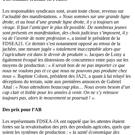
Les responsables syndicaux sont, avant toute chose, revenus sur
l’actualité des manifestations.
« Nous sommes sur une grande ligne
droite, et au bout d’une grande ligne droite, il y a toujours un
virage. Il faut l’anticiper le plus tôt possible. De nombreux jeunes
sont présents en manifestation, des choix judicieux s’imposent, il y
va de l’avenir de notre profession »
, a insisté le président de la
FDSEA21. Ce dernier s’est notamment opposé au retour de la
jachère, une mesure jugée
« totalement inacceptable alors que
l’agriculture est dans le devoir de produire »
. Jacques de Loisy a
également évoqué les distorsions de concurrence entre pays sur les
moyens de production :
« il serait bon de ne pas importer ce que
nous ne voulons pas et ce que nous ne pouvons pas produire chez
nous »
. Baptiste Colson, président des JA21, a quant à lui relayé les
déceptions du terrain, suite aux premières annonces de Gabriel
Attal :
« Nous attendions beaucoup plus… Nous avons besoin d’un
cap clair et lisible pour les années à venir. On ne s’y retrouve
toujours pas, alors le mouvement se poursuit ! »
.
Des prix pour l’AB
Les représentants FDSEA-JA ont rappelé que les attentes étaient
fortes sur la revalorisation des prix des produits agricoles, quels que
soient les systèmes de production :
« la santé économique des