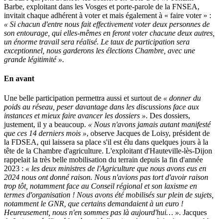
Barbe, exploitant dans les Vosges et porte-parole de la FNSEA,
invitait chaque adhérent à voter et mais également à « faire voter » :
« Si chacun d'entre nous fait effectivement voter deux personnes de
son entourage, qui elles-mêmes en feront voter chacune deux autres,
un énorme travail sera réalisé. Le taux de participation sera
exceptionnel, nous garderons les élections Chambre, avec une
grande légitimité »
.
En avant
Une belle participation permettra aussi et surtout de
« donner du
poids au réseau, peser davantage dans les discussions face aux
instances et mieux faire avancer les dossiers »
. Des dossiers,
justement, il y a beaucoup.
« Nous n'avons jamais autant manifesté
que ces 14 derniers mois »
, observe Jacques de Loisy, président de
la FDSEA, qui laissera sa place s'il est élu dans quelques jours à la
tête de la Chambre d'agriculture. L'exploitant d'Hauteville-lès-Dijon
rappelait la très belle mobilisation du terrain depuis la fin d'année
2023 :
« les deux ministres de l'Agriculture que nous avons eus en
2024 nous ont donné raison. Nous n'avions pas tort d'avoir raison
trop tôt, notamment face au Conseil régional et son laxisme en
termes d'organisation ! Nous avons été mobilisés sur plein de sujets,
notamment le GNR, que certains demandaient à un euro !
Heureusement, nous n'en sommes pas là aujourd'hui… »
. Jacques