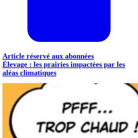
Article réservé aux abonnées
Élevage : les prairies impactées par les
aléas climatiques