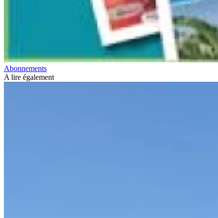
Abonnements
A lire également