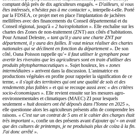
comptant déjà près de dix agriculteurs engagés. «
D'ailleurs, si vous
êtes intéressés, n'hésitez pas à me contacter »,
interpelle-t-elle. Porté
par la FDSEA, ce projet met en place l'implantation de jachères
mellifères avec des financements du Conseil départemental et du
Conseil régional, jusqu'à
« 2 ha/exploitation »
. Elle enchaîne sur les
chartes des Zones de non-traitement (ZNT) aux côtés d’habitations.
Pour Arnaud Delestre,
« tant qu'il y aura une charte ZNT par
département, il y aura des failles. Il vaut mieux réaliser des chartes
nationales qui se déclinent en fonction du département »
. De son
côté, Oana Poisson rappelle qu’«
il faut utiliser le gyrophare pour
avertir les riverains que les agriculteurs sont en train d'utiliser des
produits phytopharmaceutiques »
. Sujet houleux, les
« zones
intermédiaires »
arrivent dans la discussion. L'animatrice en
productions végétales en profite pour rappeler la signification de ce
terme,
« il s'agit des territoires qui ont une qualité de sols et des
rendements plus faibles »
et qui se recoupe aussi avec
« des critères
socio-économiques »
. Elle revient ensuite sur les mesures agro-
environnementales et climatiques (MAEC) ZI pour lesquels
seulement
« huit dossiers ont été déposés dans l'Yonne en 2025 »
,
elle questionne alors les agriculteurs présents afin de comprendre les
raisons.
« C'est sur un contrat de 5 ans et le cahier des charges était
très important »
, confie un des présents avant d'ajouter qu’«
on avait
que des cultures de printemps, je ne produisais plus de colza à la fin.
J'ai donc arrêté »
.