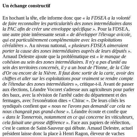
Un échange constructif
En hochant la tête, elle informe donc que
« la FDSEA a la volonté
de faire reconnaître les particularités des zones intermédiaires dans
la PAC afin de créer une enveloppe spécifique »
. Pour la FDSEA,
une autre piste intéressante serait
« de développer l'élevage avicole,
qui est particulièrement complémentaire avec les exploitations
céréalières »
. Au niveau national,
« plusieurs FDSEA aimeraient
porter la cause des zones intermédiaires auprès de leurs députés »
.
Arnaud Delestre ajoute que la problématique est
« le manque de
cohésion au sein des zones intermédiaires. Il n'y a pas d'unité au
sein des territoires concernés, il y a un bout de l'Yonne, de la Côte
d'Or ou encore de la Nièvre. Il faut donc sortir de la carte, avoir des
chiffres et aller sur les exploitations pour vraiment se rendre compte
de l'étendue des zones intermédiaires »
, critique-t-il. Avant de passer
aux élections, Léandre Vocoret s'adresse aux agriculteurs pour parler
des baux, avec la révision de l'arrêté cadre du département et des
fermages, avec l'exonération dites « Chirac ». De leurs côtés les
syndiqués confient que
« nous ne l'avons pas demandé car cela ne
nous changeait pas grand-chose »
. Léandre écoute et confie que
« dans le Tonnerrois, notamment en ce qui concerne les viticulteurs,
cela faisait une grosse différence »
. Face aux papiers de réélection,
c'est le canton de Saint-Sauveur qui débute. Arnaud Delestre, actuel
président laisse donc la place à Henri Ragon, éleveur de vaches