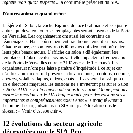
regrette mais qu’on respecte »
, a confirmé le président du SIA.
D'autres animaux quand même
L’égérie du Salon, la vache Biguine de race brahmane et les quatre
autres qui devaient jouer les remplaçantes seront absentes de la Porte
de Versailles. Les organisateurs ont aussi été contraints de
réaménager le Hall 1 où se tiennent traditionnellement les bovins.
Chaque année, ce sont environ 600 bovins qui viennent présenter
leurs plus beaux atours. L'affiche du salon a dû également être
remplacée. L’absence des bovins va-t-elle impacter la fréquentation
de la Porte de Versailles entre le 21 février et le 1er mars ? Les
organisateurs n’ont pas laissé paraître d’inquiétude à ce sujet car
d’autres animaux seront présents : chevaux, ânes, moutons, cochons,
chèvres, volailles, lapins, chiens, chats… Ils espèrent aussi qu’à un
an d’élections majeures, les tensions ne s’inviteront pas sur le Salon.
« Notre ADN, c’est la convivialité dans la sécurité. On ne peut pas
mettre la pression sur le SIA chaque année pour des raisons aussi
importantes et compréhensibles soient-elles »
, a indiqué Arnaud
Lemoine. Les organisateurs du SIA ont placé le salon sous le
slogan : « Venir c’est soutenir ».
12 évolutions du secteur agricole
décryptées par le SIA'Pro