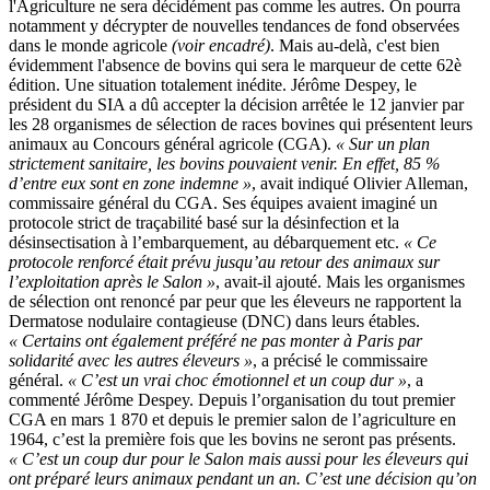
l'Agriculture ne sera décidément pas comme les autres. On pourra
notamment y décrypter de nouvelles tendances de fond observées
dans le monde agricole
(voir encadré)
. Mais au-delà, c'est bien
évidemment l'absence de bovins qui sera le marqueur de cette 62è
édition. Une situation totalement inédite. Jérôme Despey, le
président du SIA a dû accepter la décision arrêtée le 12 janvier par
les 28 organismes de sélection de races bovines qui présentent leurs
animaux au Concours général agricole (CGA).
« Sur un plan
strictement sanitaire, les bovins pouvaient venir. En effet, 85 %
d’entre eux sont en zone indemne »
, avait indiqué Olivier Alleman,
commissaire général du CGA. Ses équipes avaient imaginé un
protocole strict de traçabilité basé sur la désinfection et la
désinsectisation à l’embarquement, au débarquement etc.
« Ce
protocole renforcé était prévu jusqu’au retour des animaux sur
l’exploitation après le Salon »
, avait-il ajouté. Mais les organismes
de sélection ont renoncé par peur que les éleveurs ne rapportent la
Dermatose nodulaire contagieuse (DNC) dans leurs étables.
« Certains ont également préféré ne pas monter à Paris par
solidarité avec les autres éleveurs »
, a précisé le commissaire
général.
« C’est un vrai choc émotionnel et un coup dur »
, a
commenté Jérôme Despey. Depuis l’organisation du tout premier
CGA en mars 1 870 et depuis le premier salon de l’agriculture en
1964, c’est la première fois que les bovins ne seront pas présents.
« C’est un coup dur pour le Salon mais aussi pour les éleveurs qui
ont préparé leurs animaux pendant un an. C’est une décision qu’on