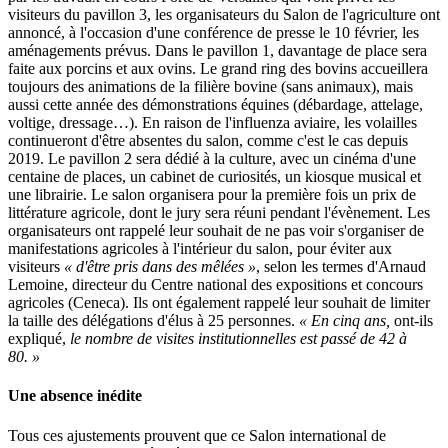
visiteurs du pavillon 3, les organisateurs du Salon de l'agriculture ont
annoncé, à l'occasion d'une conférence de presse le 10 février, les
aménagements prévus. Dans le pavillon 1, davantage de place sera
faite aux porcins et aux ovins. Le grand ring des bovins accueillera
toujours des animations de la filière bovine (sans animaux), mais
aussi cette année des démonstrations équines (débardage, attelage,
voltige, dressage…). En raison de l'influenza aviaire, les volailles
continueront d'être absentes du salon, comme c'est le cas depuis
2019. Le pavillon 2 sera dédié à la culture, avec un cinéma d'une
centaine de places, un cabinet de curiosités, un kiosque musical et
une librairie. Le salon organisera pour la première fois un prix de
littérature agricole, dont le jury sera réuni pendant l'évènement. Les
organisateurs ont rappelé leur souhait de ne pas voir s'organiser de
manifestations agricoles à l'intérieur du salon, pour éviter aux
visiteurs
« d'être pris dans des mêlées »
, selon les termes d'Arnaud
Lemoine, directeur du Centre national des expositions et concours
agricoles (Ceneca). Ils ont également rappelé leur souhait de limiter
la taille des délégations d'élus à 25 personnes.
« En cinq ans,
ont-ils
expliqué,
le nombre de visites institutionnelles est passé de 42 à
80. »
Une absence inédite
Tous ces ajustements prouvent que ce Salon international de