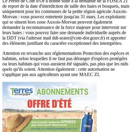
Le Préfet de Côte d'Or a donné suite à la demande de la FDSEA 21
de report de la date d'interdiction de taille des haies et bosquets, mais
uniquement pour les communes de la petite région agricole Auxois-
Morvan : vous pouvez entretenir jusqu'au 31 mars. Les exploitants
qui se situent hors zone Auxois-Morvan peuvent également
demander la reconnaissance de la force majeure pour intervenir sur
leurs haies : vous pouvez faire une demande individuelle auprès de
la DDT (via l'adresse mail ddt-seaee@cote-dor.gouv.fr) et apporter
des éléments justifiant du caractère exceptionnel des intempéries.
Attention en revanche aux réglementations Protection des espèces et
habitats, selon lesquelles il ne faut pas déranger d'espèces protégées
ou leurs habitats qui vous auraient été signalés, pas plus que les nids
quels qu'ils soient. Attention également : cette autorisation ne
s'applique pas aux agriculteurs ayant une MAEC ZI.