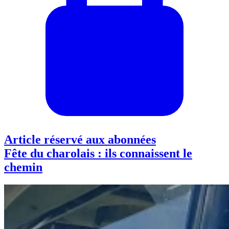
Article réservé aux abonnées
Fête du charolais : ils connaissent le
chemin