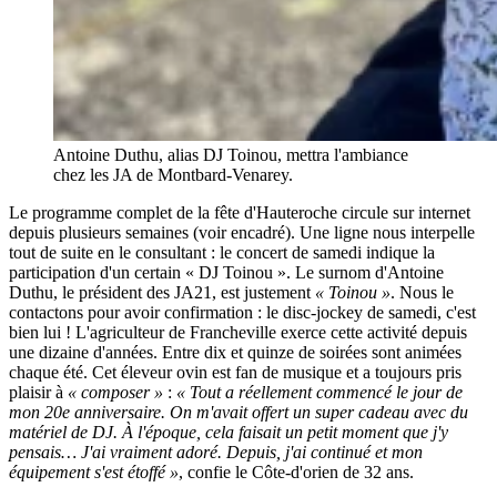
Antoine Duthu, alias DJ Toinou, mettra l'ambiance
chez les JA de Montbard-Venarey.
Le programme complet de la fête d'Hauteroche circule sur internet
depuis plusieurs semaines (voir encadré). Une ligne nous interpelle
tout de suite en le consultant : le concert de samedi indique la
participation d'un certain « DJ Toinou ». Le surnom d'Antoine
Duthu, le président des JA21, est justement
« Toinou »
. Nous le
contactons pour avoir confirmation : le disc-jockey de samedi, c'est
bien lui ! L'agriculteur de Francheville exerce cette activité depuis
une dizaine d'années. Entre dix et quinze de soirées sont animées
chaque été. Cet éleveur ovin est fan de musique et a toujours pris
plaisir à
« composer »
:
« Tout a réellement commencé le jour de
mon 20e anniversaire. On m'avait offert un super cadeau avec du
matériel de DJ. À l'époque, cela faisait un petit moment que j'y
pensais… J'ai vraiment adoré. Depuis, j'ai continué et mon
équipement s'est étoffé »
, confie le Côte-d'orien de 32 ans.