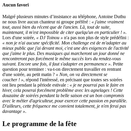
Aucun favori
Malgré plusieurs minutes d’insistance au téléphone, Antoine Duthu
ne nous livre aucun chanteur ni groupe préféré :
« j'aime vraiment
tout, aussi bien du récent que de l'ancien. Là, tout de suite,
maintenant, il m'est impossible de citer quelqu'un en particulier ! ».
Lors d'une soirée,
« DJ Toinou »
n'a pas non plus de style prédéfini :
« non je n'ai aucune spécificité. Mon challenge est de m'adapter au
mieux public que j'ai devant moi, c'est une des exigences de l'activité
que j'aime le plus. Des musiques qui marcheront un jour donné ne
rencontreront pas forcément le même succès lors du rendez-vous
suivant. Encore une fois, il faut s'adapter en permanence »
. Petite
question pour terminer : va-t-on directement travailler en rentrant
d'une soirée, au petit matin ?
« Non, on va directement se
coucher ! »
, répond l'intéressé, en précisant que toutes ses soirées
ont lieu pendant la période estivale :
« je ne pourrai pas le faire en
hiver, cela poserai forcément problème avec les agnelages ! Cette
douzaine de soirées pendant la belle saison est un bon compromis
avec le métier d'agriculteur, pour exercer cette passion en parallèle.
D'ailleurs, cette fréquence me convient totalement, je n'en ferai pas
davantage »
.
Le programme de la fête