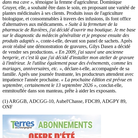
dans ma cave »
, témoigne la femme d'agriculteur. Dominique
Gruyer, elle, a souhaité être dans le soin, en proposant une variété de
plantes médicinales à ses clients. Produits issus de l'agriculture
biologique, et consommables à travers des infusions, ils font office
d'alternatives aux médicaments.
« Suite à la fermeture de la
pharmacie de Ravières, j'ai décidé d'ouvrir ma boutique. Je me base
sur le diagnostic du médecin généraliste et je propose ensuite des
produits adaptés »
, conte-t-elle, devant son panel de sachets. Après
avoir réalisé une démonstration de gravures, Gilys Dasen a décidé
de vendre ses productions.
« En 2009, j'ai sauvé une ancienne
bergerie, et c'est là que j'ai décidé d'installer mon atelier de gravure
à l'intérieur. Je l'utilise également pour des événements, comme les
mariages, anniversaires, etc. »
, déclare-t-elle, accompagnée de sa
famille. Après une journée frustrante, les producteurs attendent avec
impatience l'année prochaine.
« La prochaine édition est prévue en
septembre, certainement le 13 septembre 2026 »
, conclut-elle,
emmitouflée dans son manteau, prête à aider les exposants.
(1) ARGGB, ADCGG-10, Aubel'Chasse, FDC89, ADGPY 89,
ONF