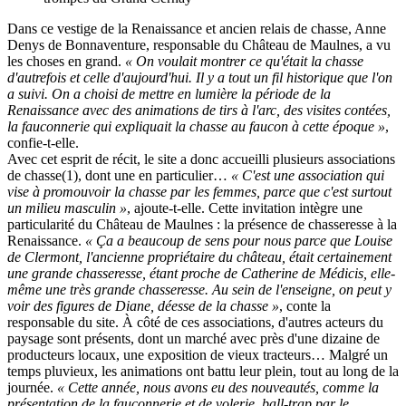
Dans ce vestige de la Renaissance et ancien relais de chasse, Anne
Denys de Bonnaventure, responsable du Château de Maulnes, a vu
les choses en grand.
« On voulait montrer ce qu'était la chasse
d'autrefois et celle d'aujourd'hui. Il y a tout un fil historique que l'on
a suivi. On a choisi de mettre en lumière la période de la
Renaissance avec des animations de tirs à l'arc, des visites contées,
la fauconnerie qui expliquait la chasse au faucon à cette époque »
,
confie-t-elle.
Avec cet esprit de récit, le site a donc accueilli plusieurs associations
de chasse(1), dont une en particulier…
« C'est une association qui
vise à promouvoir la chasse par les femmes, parce que c'est surtout
un milieu masculin »
, ajoute-t-elle. Cette invitation intègre une
particularité du Château de Maulnes : la présence de chasseresse à la
Renaissance.
« Ça a beaucoup de sens pour nous parce que Louise
de Clermont, l'ancienne propriétaire du château, était certainement
une grande chasseresse, étant proche de Catherine de Médicis, elle-
même une très grande chasseresse. Au sein de l'enseigne, on peut y
voir des figures de Diane, déesse de la chasse »
, conte la
responsable du site. À côté de ces associations, d'autres acteurs du
paysage sont présents, dont un marché avec près d'une dizaine de
producteurs locaux, une exposition de vieux tracteurs… Malgré un
temps pluvieux, les animations ont battu leur plein, tout au long de la
journée.
« Cette année, nous avons eu des nouveautés, comme la
présentation de la fauconnerie et de volerie, ball-trap par le