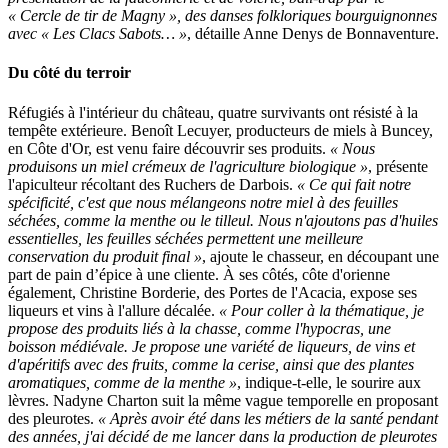
« Cercle de tir de Magny », des danses folkloriques bourguignonnes
avec « Les Clacs Sabots… »
, détaille Anne Denys de Bonnaventure.
Du côté du terroir
Réfugiés à l'intérieur du château, quatre survivants ont résisté à la
tempête extérieure. Benoît Lecuyer, producteurs de miels à Buncey,
en Côte d'Or, est venu faire découvrir ses produits.
« Nous
produisons un miel crémeux de l'agriculture biologique »
, présente
l'apiculteur récoltant des Ruchers de Darbois.
« Ce qui fait notre
spécificité, c'est que nous mélangeons notre miel à des feuilles
séchées, comme la menthe ou le tilleul. Nous n'ajoutons pas d'huiles
essentielles, les feuilles séchées permettent une meilleure
conservation du produit final »
, ajoute le chasseur, en découpant une
part de pain d’épice à une cliente. À ses côtés, côte d'orienne
également, Christine Borderie, des Portes de l'Acacia, expose ses
liqueurs et vins à l'allure décalée.
« Pour coller à la thématique, je
propose des produits liés à la chasse, comme l'hypocras, une
boisson médiévale. Je propose une variété de liqueurs, de vins et
d'apéritifs avec des fruits, comme la cerise, ainsi que des plantes
aromatiques, comme de la menthe »
, indique-t-elle, le sourire aux
lèvres. Nadyne Charton suit la même vague temporelle en proposant
des pleurotes.
« Après avoir été dans les métiers de la santé pendant
des années, j'ai décidé de me lancer dans la production de pleurotes