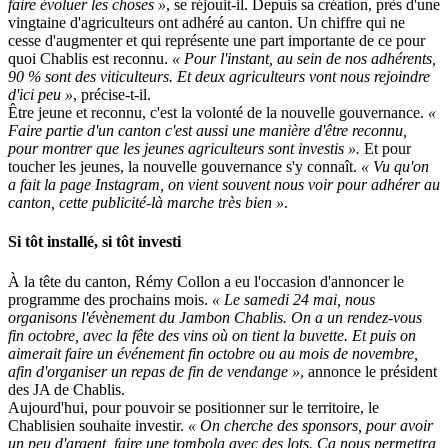
faire évoluer les choses »
, se réjouit-il. Depuis sa création, près d'une
vingtaine d'agriculteurs ont adhéré au canton. Un chiffre qui ne
cesse d'augmenter et qui représente une part importante de ce pour
quoi Chablis est reconnu.
« Pour l'instant, au sein de nos adhérents,
90 % sont des viticulteurs. Et deux agriculteurs vont nous rejoindre
d'ici peu »
, précise-t-il.
Être jeune et reconnu, c'est la volonté de la nouvelle gouvernance.
«
Faire partie d'un canton c'est aussi une manière d'être reconnu,
pour montrer que les jeunes agriculteurs sont investis ».
Et pour
toucher les jeunes, la nouvelle gouvernance s'y connaît.
« Vu qu'on
a fait la page Instagram, on vient souvent nous voir pour adhérer au
canton, cette publicité-là marche très bien »
.
Si tôt installé, si tôt investi
À la tête du canton, Rémy Collon a eu l'occasion d'annoncer le
programme des prochains mois.
« Le samedi 24 mai, nous
organisons l'évènement du Jambon Chablis. On a un rendez-vous
fin octobre, avec la fête des vins où on tient la buvette. Et puis on
aimerait faire un événement fin octobre ou au mois de novembre,
afin d'organiser un repas de fin de vendange »
, annonce le président
des JA de Chablis.
Aujourd'hui, pour pouvoir se positionner sur le territoire, le
Chablisien souhaite investir.
« On cherche des sponsors, pour avoir
un peu d'argent, faire une tombola avec des lots. Ça nous permettra