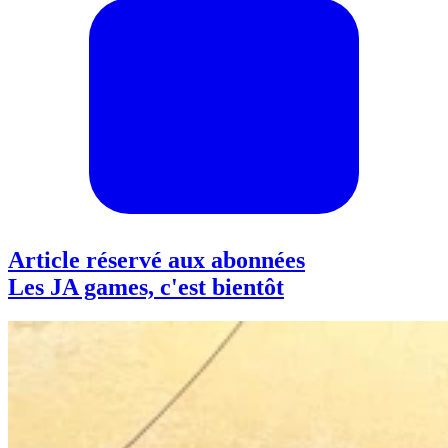
Article réservé aux abonnées
Les JA games, c'est bientôt