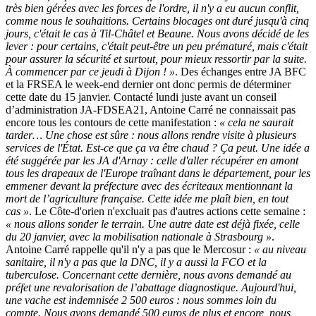
très bien gérées avec les forces de l'ordre, il n'y a eu aucun conflit,
comme nous le souhaitions. Certains blocages ont duré jusqu'à cinq
jours, c'était le cas à Til-Châtel et Beaune. Nous avons décidé de les
lever : pour certains, c'était peut-être un peu prématuré, mais c'était
pour assurer la sécurité et surtout, pour mieux ressortir par la suite.
À commencer par ce jeudi à Dijon ! »
. Des échanges entre JA BFC
et la FRSEA le week-end dernier ont donc permis de déterminer
cette date du 15 janvier. Contacté lundi juste avant un conseil
d’administration JA-FDSEA21, Antoine Carré ne connaissait pas
encore tous les contours de cette manifestation :
« cela ne saurait
tarder… Une chose est sûre : nous allons rendre visite à plusieurs
services de l'État. Est-ce que ça va être chaud ? Ça peut. Une idée a
été suggérée par les JA d'Arnay : celle d'aller récupérer en amont
tous les drapeaux de l'Europe traînant dans le département, pour les
emmener devant la préfecture avec des écriteaux mentionnant la
mort de l’agriculture française. Cette idée me plaît bien, en tout
cas »
. Le Côte-d'orien n'excluait pas d'autres actions cette semaine :
« nous allons sonder le terrain. Une autre date est déjà fixée, celle
du 20 janvier, avec la mobilisation nationale à Strasbourg »
.
Antoine Carré rappelle qu'il n'y a pas que le Mercosur :
« au niveau
sanitaire, il n'y a pas que la DNC, il y a aussi la FCO et la
tuberculose. Concernant cette dernière, nous avons demandé au
préfet une revalorisation de l’abattage diagnostique. Aujourd'hui,
une vache est indemnisée 2 500 euros : nous sommes loin du
compte. Nous avons demandé 500 euros de plus et encore, nous