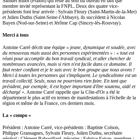
Samuel Bulot (Prâlon) qui reste au sein du bureau en tant que
membre invité représentant la FNPL. Deux des quatre vice-
présidents font leur arrivée : Sylvain Fleury (Saint-Martin-de-la-Mer)
et Julien Duthu (Saint-Seine-l'Abbaye), ils succèdent à Nicolas
Bayen (Nod-sur-Seine) et Jérôme Cap (Sincey-lès-Rouvray).
Merci à tous
Antoine Carré décrit une équipe
« jeune, dynamique et soudée, avec
du renouveau mais aussi des personnes expérimentées »
:
« tout est
réuni pour accomplir du bon travail syndical, et aller chercher de
nombreuses avancées, mais si rien n'est facile dans ce domaine. Il
faut rester confiant et je le suis avec le bon groupe que nous avons !
Merci à toutes les personnes qui s'impliquent. Le syndicalisme est un
travail collectif. Seuls, nous ne pourrions rien faire. En tant que
président, par exemple, il est hyper important d'être soutenu, aidé et
déchargé
». Antoine Carré rappelle que la Côte-d'Or a été le
département le plus actif en termes de manifestations à l'échelle de la
région et même de la France, ces derniers mois.
La « compo »
Président : Antoine Carré, vice-présidents : Baptiste Colson,
Philippe Gransagnes, Sylvain Fleury, Julien Duthu, secrétaire
général : Clément Babouillard, trésorier : Fabrice Faivre, membres :