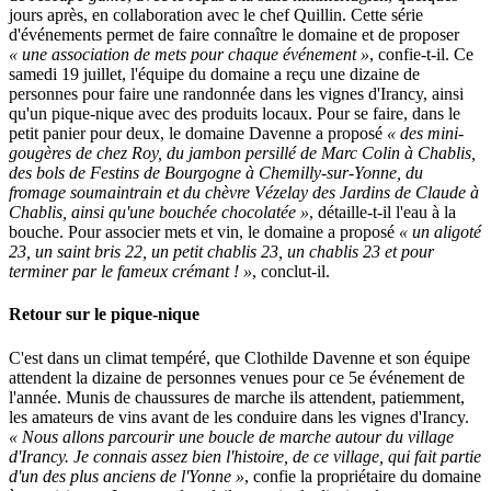
jours après, en collaboration avec le chef Quillin. Cette série
d'événements permet de faire connaître le domaine et de proposer
« une association de mets pour chaque événement »
, confie-t-il. Ce
samedi 19 juillet, l'équipe du domaine a reçu une dizaine de
personnes pour faire une randonnée dans les vignes d'Irancy, ainsi
qu'un pique-nique avec des produits locaux. Pour se faire, dans le
petit panier pour deux, le domaine Davenne a proposé
« des mini-
gougères de chez Roy, du jambon persillé de Marc Colin à Chablis,
des bols de Festins de Bourgogne à Chemilly-sur-Yonne, du
fromage soumaintrain et du chèvre Vézelay des Jardins de Claude à
Chablis, ainsi qu'une bouchée chocolatée »
, détaille-t-il l'eau à la
bouche. Pour associer mets et vin, le domaine a proposé
« un aligoté
23, un saint bris 22, un petit chablis 23, un chablis 23 et pour
terminer par le fameux crémant ! »
, conclut-il.
Retour sur le pique-nique
C'est dans un climat tempéré, que Clothilde Davenne et son équipe
attendent la dizaine de personnes venues pour ce 5e événement de
l'année. Munis de chaussures de marche ils attendent, patiemment,
les amateurs de vins avant de les conduire dans les vignes d'Irancy.
« Nous allons parcourir une boucle de marche autour du village
d'Irancy. Je connais assez bien l'histoire, de ce village, qui fait partie
d'un des plus anciens de l'Yonne »
, confie la propriétaire du domaine