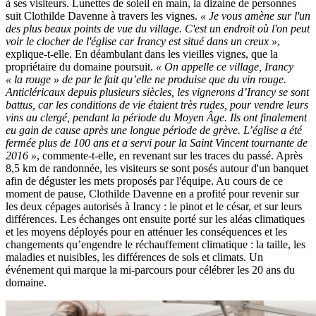
à ses visiteurs. Lunettes de soleil en main, la dizaine de personnes
suit Clothilde Davenne à travers les vignes.
« Je vous amène sur l'un
des plus beaux points de vue du village. C'est un endroit où l'on peut
voir le clocher de l'église car Irancy est situé dans un creux »
,
explique-t-elle. En déambulant dans les vieilles vignes, que la
propriétaire du domaine poursuit.
« On appelle ce village, Irancy
« la rouge » de par le fait qu’elle ne produise que du vin rouge.
Anticléricaux depuis plusieurs siècles, les vignerons d’Irancy se sont
battus, car les conditions de vie étaient très rudes, pour vendre leurs
vins au clergé, pendant la période du Moyen Âge. Ils ont finalement
eu gain de cause après une longue période de grève. L’église a été
fermée plus de 100 ans et a servi pour la Saint Vincent tournante de
2016 »
, commente-t-elle, en revenant sur les traces du passé. Après
8,5 km de randonnée, les visiteurs se sont posés autour d'un banquet
afin de déguster les mets proposés par l'équipe. Au cours de ce
moment de pause, Clothilde Davenne en a profité pour revenir sur
les deux cépages autorisés à Irancy : le pinot et le césar, et sur leurs
différences. Les échanges ont ensuite porté sur les aléas climatiques
et les moyens déployés pour en atténuer les conséquences et les
changements qu’engendre le réchauffement climatique : la taille, les
maladies et nuisibles, les différences de sols et climats. Un
événement qui marque la mi-parcours pour célébrer les 20 ans du
domaine.