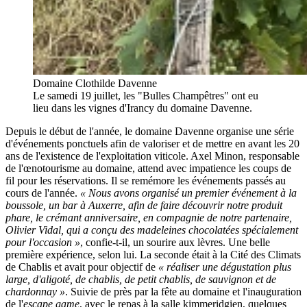
Domaine Clothilde Davenne
Le samedi 19 juillet, les "Bulles Champêtres" ont eu
lieu dans les vignes d'Irancy du domaine Davenne.
Depuis le début de l'année, le domaine Davenne organise une série
d'événements ponctuels afin de valoriser et de mettre en avant les 20
ans de l'existence de l'exploitation viticole. Axel Minon, responsable
de l'œnotourisme au domaine, attend avec impatience les coups de
fil pour les réservations. Il se remémore les événements passés au
cours de l'année.
« Nous avons organisé un premier événement à la
boussole, un bar à Auxerre, afin de faire découvrir notre produit
phare, le crémant anniversaire, en compagnie de notre partenaire,
Olivier Vidal, qui a conçu des madeleines chocolatées spécialement
pour l'occasion »
, confie-t-il, un sourire aux lèvres. Une belle
première expérience, selon lui. La seconde était à la Cité des Climats
de Chablis et avait pour objectif de
« réaliser une dégustation plus
large, d'aligoté, de chablis, de petit chablis, de sauvignon et de
chardonnay »
. Suivie de près par la fête au domaine et l'inauguration
de l'
escape game
, avec le repas à la salle kimmeridgien, quelques