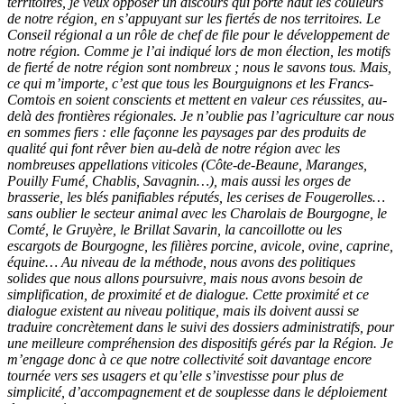
territoires, je veux opposer un discours qui porte haut les couleurs
de notre région, en s’appuyant sur les fiertés de nos territoires. Le
Conseil régional a un rôle de chef de file pour le développement de
notre région. Comme je l’ai indiqué lors de mon élection, les motifs
de fierté de notre région sont nombreux ; nous le savons tous. Mais,
ce qui m’importe, c’est que tous les Bourguignons et les Francs-
Comtois en soient conscients et mettent en valeur ces réussites, au-
delà des frontières régionales. Je n’oublie pas l’agriculture car nous
en sommes fiers : elle façonne les paysages par des produits de
qualité qui font rêver bien au-delà de notre région avec les
nombreuses appellations viticoles (Côte-de-Beaune, Maranges,
Pouilly Fumé, Chablis, Savagnin…), mais aussi les orges de
brasserie, les blés panifiables réputés, les cerises de Fougerolles…
sans oublier le secteur animal avec les Charolais de Bourgogne, le
Comté, le Gruyère, le Brillat Savarin, la cancoillotte ou les
escargots de Bourgogne, les filières porcine, avicole, ovine, caprine,
équine… Au niveau de la méthode, nous avons des politiques
solides que nous allons poursuivre, mais nous avons besoin de
simplification, de proximité et de dialogue. Cette proximité et ce
dialogue existent au niveau politique, mais ils doivent aussi se
traduire concrètement dans le suivi des dossiers administratifs, pour
une meilleure compréhension des dispositifs gérés par la Région. Je
m’engage donc à ce que notre collectivité soit davantage encore
tournée vers ses usagers et qu’elle s’investisse pour plus de
simplicité, d’accompagnement et de souplesse dans le déploiement