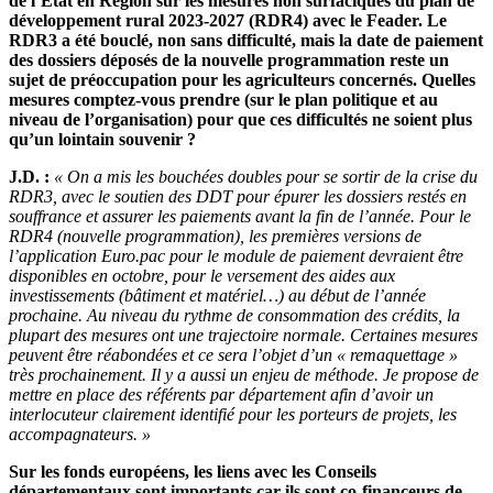
de l’État en Région sur les mesures non surfaciques du plan de
développement rural 2023-2027 (RDR4) avec le Feader. Le
RDR3 a été bouclé, non sans difficulté, mais la date de paiement
des dossiers déposés de la nouvelle programmation reste un
sujet de préoccupation pour les agriculteurs concernés. Quelles
mesures comptez-vous prendre (sur le plan politique et au
niveau de l’organisation) pour que ces difficultés ne soient plus
qu’un lointain souvenir ?
J.D. :
« On a mis les bouchées doubles pour se sortir de la crise du
RDR3, avec le soutien des DDT pour épurer les dossiers restés en
souffrance et assurer les paiements avant la fin de l’année. Pour le
RDR4 (nouvelle programmation), les premières versions de
l’application Euro.pac pour le module de paiement devraient être
disponibles en octobre, pour le versement des aides aux
investissements (bâtiment et matériel…) au début de l’année
prochaine. Au niveau du rythme de consommation des crédits, la
plupart des mesures ont une trajectoire normale. Certaines mesures
peuvent être réabondées et ce sera l’objet d’un « remaquettage »
très prochainement. Il y a aussi un enjeu de méthode. Je propose de
mettre en place des référents par département afin d’avoir un
interlocuteur clairement identifié pour les porteurs de projets, les
accompagnateurs. »
Sur les fonds européens, les liens avec les Conseils
départementaux sont importants car ils sont co-financeurs de