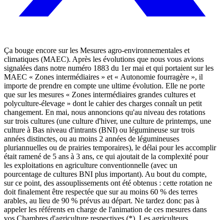
Ça bouge encore sur les Mesures agro-environnementales et
climatiques (MAEC). Après les évolutions que nous vous avions
signalées dans notre numéro 1883 du 1er mai et qui portaient sur les
MAEC « Zones intermédiaires » et « Autonomie fourragère », il
importe de prendre en compte une ultime évolution. Elle ne porte
que sur les mesures « Zones intermédiaires grandes cultures et
polyculture-élevage » dont le cahier des charges connaît un petit
changement. En mai, nous annoncions qu'au niveau des rotations
sur trois cultures (une culture d'hiver, une culture de printemps, une
culture à Bas niveau d'intrants (BNI) ou légumineuse sur trois
années distinctes, ou au moins 2 années de légumineuses
pluriannuelles ou de prairies temporaires), le délai pour les accomplir
était ramené de 5 ans à 3 ans, ce qui ajoutait de la complexité pour
les exploitations en agriculture conventionnelle (avec un
pourcentage de cultures BNI plus important). Au bout du compte,
sur ce point, des assouplissements ont été obtenus : cette rotation ne
doit finalement être respectée que sur au moins 60 % des terres
arables, au lieu de 90 % prévus au départ. Ne tardez donc pas à
appeler les référents en charge de l'animation de ces mesures dans
vos Chambres d'agriculture respectives (*). Les agriculteurs