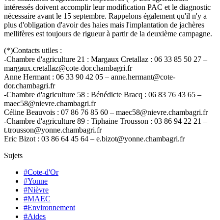
intéressés doivent accomplir leur modification PAC et le diagnostic
nécessaire avant le 15 septembre. Rappelons également qu'il n'y a
plus d'obligation d'avoir des haies mais l'implantation de jachères
mellifères est toujours de rigueur à partir de la deuxième campagne.
(*)Contacts utiles :
-Chambre d'agriculture 21 : Margaux Cretallaz : 06 33 85 50 27 –
margaux.cretallaz@cote-dor.chambagri.fr
Anne Hermant : 06 33 90 42 05 – anne.hermant@cote-
dor.chambagri.fr
-Chambre d'agriculture 58 : Bénédicte Bracq : 06 83 76 43 65 –
maec58@nievre.chambagri.fr
Céline Beauvois : 07 86 76 85 60 – maec58@nievre.chambagri.fr
-Chambre d'agriculture 89 : Tiphaine Trousson : 03 86 94 22 21 –
t.trousson@yonne.chambagri.fr
Eric Bizot : 03 86 64 45 64 – e.bizot@yonne.chambagri.fr
Sujets
#Cote-d'Or
#Yonne
#Nièvre
#MAEC
#Environnement
#Aides