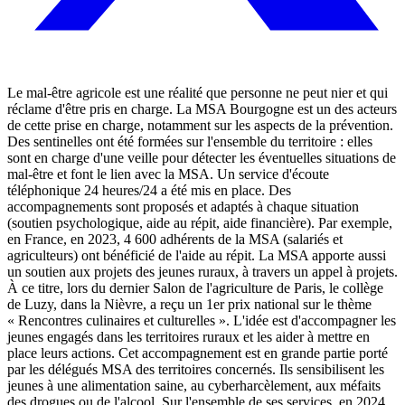
Le mal-être agricole est une réalité que personne ne peut nier et qui
réclame d'être pris en charge. La MSA Bourgogne est un des acteurs
de cette prise en charge, notamment sur les aspects de la prévention.
Des sentinelles ont été formées sur l'ensemble du territoire : elles
sont en charge d'une veille pour détecter les éventuelles situations de
mal-être et font le lien avec la MSA. Un service d'écoute
téléphonique 24 heures/24 a été mis en place. Des
accompagnements sont proposés et adaptés à chaque situation
(soutien psychologique, aide au répit, aide financière). Par exemple,
en France, en 2023, 4 600 adhérents de la MSA (salariés et
agriculteurs) ont bénéficié de l'aide au répit. La MSA apporte aussi
un soutien aux projets des jeunes ruraux, à travers un appel à projets.
À ce titre, lors du dernier Salon de l'agriculture de Paris, le collège
de Luzy, dans la Nièvre, a reçu un 1er prix national sur le thème
« Rencontres culinaires et culturelles ». L'idée est d'accompagner les
jeunes engagés dans les territoires ruraux et les aider à mettre en
place leurs actions. Cet accompagnement est en grande partie porté
par les délégués MSA des territoires concernés. Ils sensibilisent les
jeunes à une alimentation saine, au cyberharcèlement, aux méfaits
des drogues ou de l'alcool. Sur l'ensemble de ses services, en 2024,