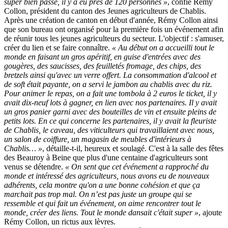
super bien passé, il y a eu près de 120 personnes »
, confie Rémy
Collon, président du canton des Jeunes agriculteurs de Chablis.
Après une création de canton en début d'année, Rémy Collon ainsi
que son bureau ont organisé pour la première fois un événement afin
de réunir tous les jeunes agriculteurs du secteur. L'objectif : s'amuser,
créer du lien et se faire connaître.
« Au début on a accueilli tout le
monde en faisant un gros apéritif, en guise d'entrées avec des
gougères, des saucisses, des feuilletés fromage, des chips, des
bretzels ainsi qu'avec un verre offert. La consommation d'alcool et
de soft était payante, on a servi le jambon au chablis avec du riz.
Pour animer le repas, on a fait une tombola à 2 euros le ticket, il y
avait dix-neuf lots à gagner, en lien avec nos partenaires. Il y avait
un gros panier garni avec des bouteilles de vin et ensuite pleins de
petits lots. En ce qui concerne les partenaires, il y avait la fleuriste
de Chablis, le caveau, des viticulteurs qui travaillaient avec nous,
un salon de coiffure, un magasin de meubles d'intérieurs à
Chablis… »
, détaille-t-il, heureux et soulagé. C'est à la salle des fêtes
des Beauroy à Beine que plus d'une centaine d'agriculteurs sont
venus se détendre.
« On sent que cet événement a rapproché du
monde et intéressé des agriculteurs, nous avons eu de nouveaux
adhérents, cela montre qu'on a une bonne cohésion et que ça
marchait pas trop mal. On n’est pas juste un groupe qui se
ressemble et qui fait un événement, on aime rencontrer tout le
monde, créer des liens. Tout le monde dansait c'était super »
, ajoute
Rémy Collon, un rictus aux lèvres.